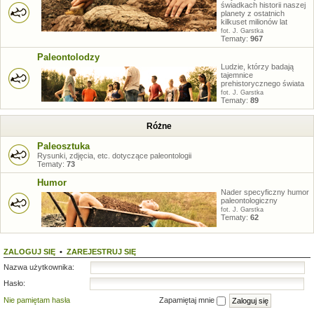
świadkach historii naszej
planety z ostatnich
kilkuset milionów lat
fot. J. Garstka
Tematy:
967
Paleontolodzy
Ludzie, którzy badają
tajemnice
prehistorycznego świata
fot. J. Garstka
Tematy:
89
Różne
Paleosztuka
Rysunki, zdjęcia, etc. dotyczące paleontologii
Tematy:
73
Humor
Nader specyficzny humor
paleontologiczny
fot. J. Garstka
Tematy:
62
ZALOGUJ SIĘ
•
ZAREJESTRUJ SIĘ
Nazwa użytkownika:
Hasło:
Nie pamiętam hasła
Zapamiętaj mnie