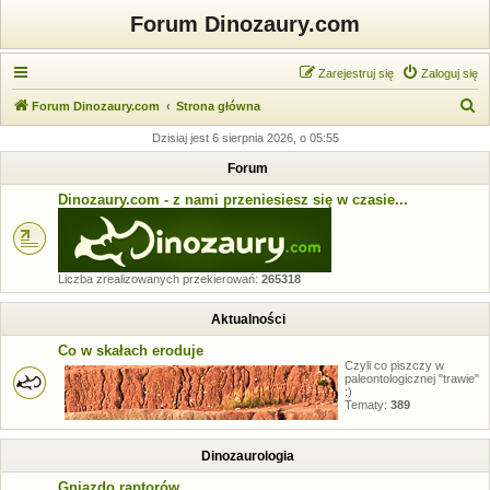
Forum Dinozaury.com
Zarejestruj się
Zaloguj się
S
Forum Dinozaury.com
Strona główna
z
Dzisiaj jest 6 sierpnia 2026, o 05:55
u
Forum
k
Dinozaury.com - z nami przeniesiesz się w czasie...
a
j
Liczba zrealizowanych przekierowań:
265318
Aktualności
Co w skałach eroduje
Czyli co piszczy w
paleontologicznej "trawie"
:)
Tematy:
389
Dinozaurologia
Gniazdo raptorów