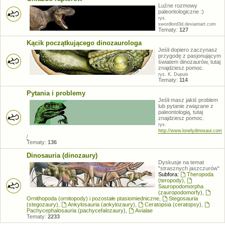
Luźne rozmowy
paleontologiczne :)
rys.
swordlord3d.deviantart.com
Tematy:
127
Kącik początkującego dinozaurologa
Jeśli dopiero zaczynasz
przygodę z pasjonującym
światem dinozaurów, tutaj
znajdziesz pomoc.
rys. K. Dupuis
Tematy:
114
Pytania i problemy
Jeśli masz jakiś problem
lub pytanie związane z
paleontologią, tutaj
znajdziesz pomoc.
rys.
http://www.lonelydinosaur.com
/
Tematy:
136
Dinosauria (dinozaury)
Dyskusje na temat
"strasznych jaszczurów"
Subfora:
Theropoda
(teropody)
,
Sauropodomorpha
(zauropodomorfy)
,
Ornithopoda (ornitopody) i pozostałe ptasiomiedniczne
,
Stegosauria
(stegozaury)
,
Ankylosauria (ankylozaury)
,
Ceratopsia (ceratopsy)
,
Pachycephalosauria (pachycefalozaury)
,
Avialae
Tematy:
2233