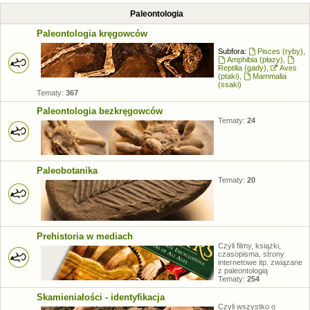
Paleontologia
Paleontologia kręgowców
Subfora:
Pisces (ryby)
,
Amphibia (płazy)
,
Reptilia (gady)
,
Aves
(ptaki)
,
Mammalia
(ssaki)
Tematy:
367
Paleontologia bezkręgowców
Tematy:
24
Paleobotanika
Tematy:
20
Prehistoria w mediach
Czyli filmy, książki,
czasopisma, strony
internetowe itp. związane
z paleontologią
Tematy:
254
Skamieniałości - identyfikacja
Czyli wszystko o