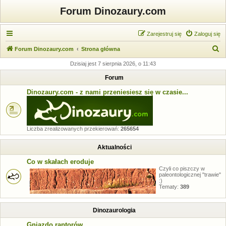
Forum Dinozaury.com
Zarejestruj się
Zaloguj się
S
Forum Dinozaury.com
Strona główna
z
Dzisiaj jest 7 sierpnia 2026, o 11:43
u
Forum
k
Dinozaury.com - z nami przeniesiesz się w czasie...
a
j
Liczba zrealizowanych przekierowań:
265654
Aktualności
Co w skałach eroduje
Czyli co piszczy w
paleontologicznej "trawie"
:)
Tematy:
389
Dinozaurologia
Gniazdo raptorów