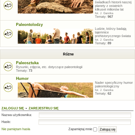
świadkach historii naszej
planety z ostatnich
kilkuset milionów lat
fot. J. Garstka
Tematy:
967
Paleontolodzy
Ludzie, którzy badają
tajemnice
prehistorycznego świata
fot. J. Garstka
Tematy:
89
Różne
Paleosztuka
Rysunki, zdjęcia, etc. dotyczące paleontologii
Tematy:
73
Humor
Nader specyficzny humor
paleontologiczny
fot. J. Garstka
Tematy:
62
ZALOGUJ SIĘ
•
ZAREJESTRUJ SIĘ
Nazwa użytkownika:
Hasło:
Nie pamiętam hasła
Zapamiętaj mnie