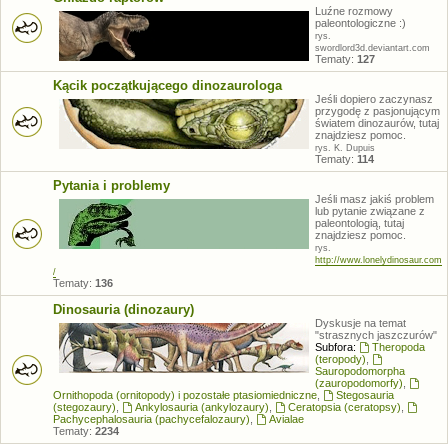
Luźne rozmowy
paleontologiczne :)
rys.
swordlord3d.deviantart.com
Tematy:
127
Kącik początkującego dinozaurologa
Jeśli dopiero zaczynasz
przygodę z pasjonującym
światem dinozaurów, tutaj
znajdziesz pomoc.
rys. K. Dupuis
Tematy:
114
Pytania i problemy
Jeśli masz jakiś problem
lub pytanie związane z
paleontologią, tutaj
znajdziesz pomoc.
rys.
http://www.lonelydinosaur.com
/
Tematy:
136
Dinosauria (dinozaury)
Dyskusje na temat
"strasznych jaszczurów"
Subfora:
Theropoda
(teropody)
,
Sauropodomorpha
(zauropodomorfy)
,
Ornithopoda (ornitopody) i pozostałe ptasiomiedniczne
,
Stegosauria
(stegozaury)
,
Ankylosauria (ankylozaury)
,
Ceratopsia (ceratopsy)
,
Pachycephalosauria (pachycefalozaury)
,
Avialae
Tematy:
2234