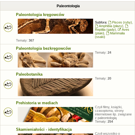
Paleontologia
Paleontologia kręgowców
Subfora:
Pisces (ryby)
,
Amphibia (płazy)
,
Reptilia (gady)
,
Aves
(ptaki)
,
Mammalia
(ssaki)
Tematy:
367
Paleontologia bezkręgowców
Tematy:
24
Paleobotanika
Tematy:
20
Prehistoria w mediach
Czyli filmy, książki,
czasopisma, strony
internetowe itp. związane
z paleontologią
Tematy:
254
Skamieniałości - identyfikacja
Czyli wszystko o