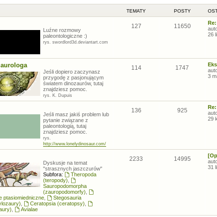
TEMATY
POSTY
OST
Re:
127
11650
aut
Luźne rozmowy
26 
paleontologiczne :)
rys. swordlord3d.deviantart.com
zaurologa
Eks
114
1747
aut
Jeśli dopiero zaczynasz
3 m
przygodę z pasjonującym
światem dinozaurów, tutaj
znajdziesz pomoc.
rys. K. Dupuis
Re:
136
925
aut
Jeśli masz jakiś problem lub
29 
pytanie związane z
paleontologią, tutaj
znajdziesz pomoc.
rys.
http://www.lonelydinosaur.com/
[Op
2233
14995
aut
Dyskusje na temat
31 
"strasznych jaszczurów"
Subfora:
Theropoda
(teropody)
,
Sauropodomorpha
(zauropodomorfy)
,
łe ptasiomiedniczne
,
Stegosauria
ylozaury)
,
Ceratopsia (ceratopsy)
,
aury)
,
Avialae