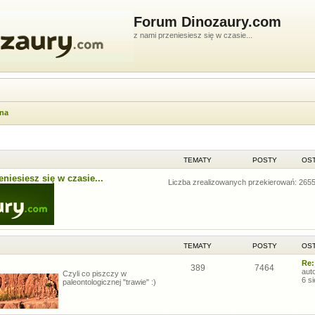
Forum Dinozaury.com
z nami przeniesiesz się w czasie...
wna
TEMATY
POSTY
OST
niesiesz się w czasie...
Liczba zrealizowanych przekierowań: 265
TEMATY
POSTY
OST
Re:
389
7464
aut
Czyli co piszczy w
6 s
paleontologicznej "trawie" :)