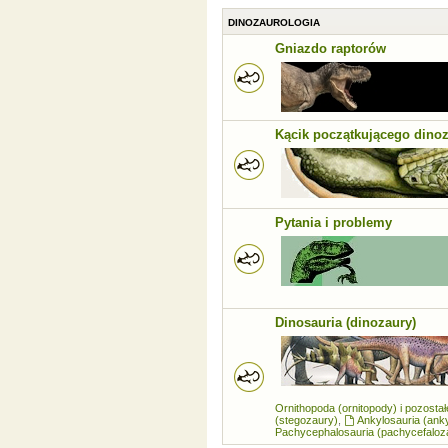
DINOZAUROLOGIA
Gniazdo raptorów
Kącik początkującego dino
Pytania i problemy
Dinosauria (dinozaury)
Ornithopoda (ornitopody) i pozosta
(stegozaury)
,
Ankylosauria (ank
Pachycephalosauria (pachycefaloz