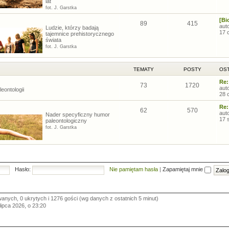
lat
fot. J. Garstka
[Bi
89
415
aut
Ludzie, którzy badają
17 
tajemnice prehistorycznego
świata
fot. J. Garstka
TEMATY
POSTY
OST
Re:
73
1720
aut
eontologii
28 
Re:
62
570
aut
Nader specyficzny humor
17 
paleontologiczny
fot. J. Garstka
Hasło:
Nie pamiętam hasła
|
Zapamiętaj mnie
wanych, 0 ukrytych i 1276 gości (wg danych z ostatnich 5 minut)
 lipca 2026, o 23:20