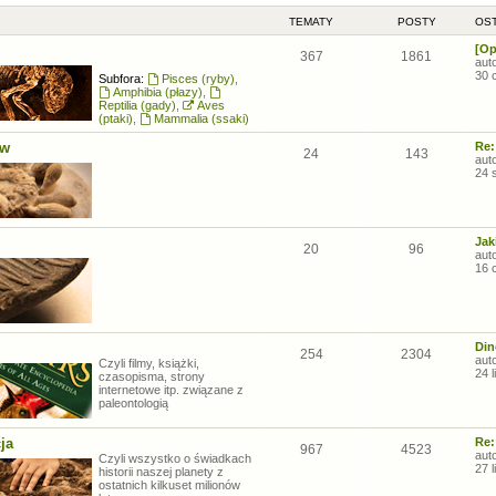
TEMATY
POSTY
OST
[Op
367
1861
aut
30 
Subfora:
Pisces (ryby)
,
Amphibia (płazy)
,
Reptilia (gady)
,
Aves
(ptaki)
,
Mammalia (ssaki)
ów
Re:
24
143
aut
24 
Jak
20
96
aut
16 
Din
254
2304
aut
Czyli filmy, książki,
24 
czasopisma, strony
internetowe itp. związane z
paleontologią
ja
Re:
967
4523
aut
Czyli wszystko o świadkach
27 
historii naszej planety z
ostatnich kilkuset milionów