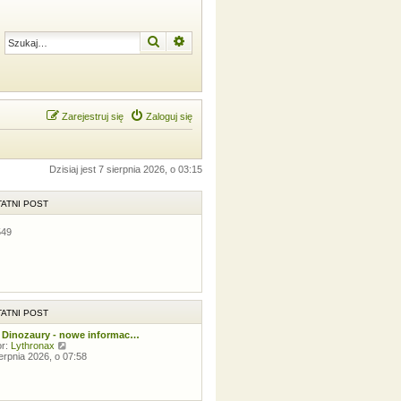
Szukaj
Wyszukiwanie zaawansowane
Zarejestruj się
Zaloguj się
Dzisiaj jest 7 sierpnia 2026, o 03:15
ATNI POST
549
ATNI POST
 Dinozaury - nowe informac…
W
or:
Lythronax
y
ierpnia 2026, o 07:58
ś
w
i
e