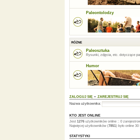
Paleontolodzy
RÓŻNE
Paleosztuka
Rysunki, zdjęcia, etc. dotyczące pal
Humor
ZALOGUJ SIĘ
•
ZAREJESTRUJ SIĘ
Nazwa użytkownika:
KTO JEST ONLINE
Jest
1276
użytkowników online :: 0 zarejestro
Najwięcej użytkowników (
7851
) było online 30
STATYSTYKI