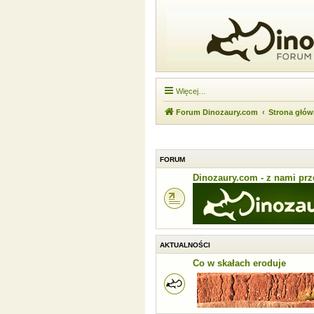
Więcej…
Forum Dinozaury.com
Strona głó
FORUM
Dinozaury.com - z nami prze
AKTUALNOŚCI
Co w skałach eroduje