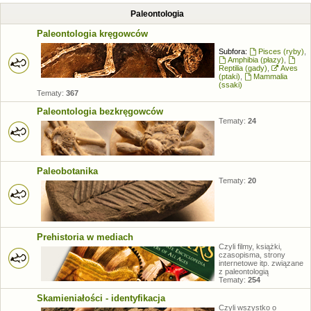
Paleontologia
Paleontologia kręgowców
Subfora:
Pisces (ryby)
,
Amphibia (płazy)
,
Reptilia (gady)
,
Aves
(ptaki)
,
Mammalia
(ssaki)
Tematy:
367
Paleontologia bezkręgowców
Tematy:
24
Paleobotanika
Tematy:
20
Prehistoria w mediach
Czyli filmy, książki,
czasopisma, strony
internetowe itp. związane
z paleontologią
Tematy:
254
Skamieniałości - identyfikacja
Czyli wszystko o