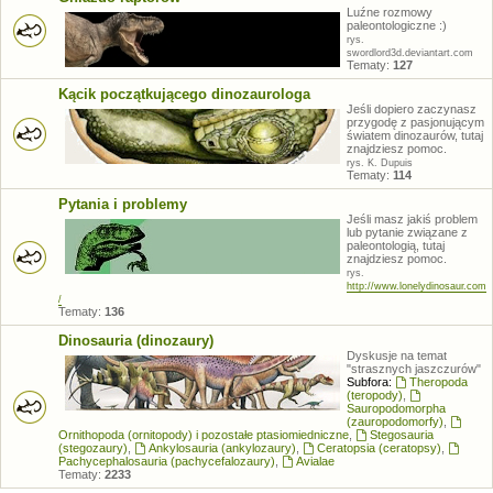
Luźne rozmowy
paleontologiczne :)
rys.
swordlord3d.deviantart.com
Tematy:
127
Kącik początkującego dinozaurologa
Jeśli dopiero zaczynasz
przygodę z pasjonującym
światem dinozaurów, tutaj
znajdziesz pomoc.
rys. K. Dupuis
Tematy:
114
Pytania i problemy
Jeśli masz jakiś problem
lub pytanie związane z
paleontologią, tutaj
znajdziesz pomoc.
rys.
http://www.lonelydinosaur.com
/
Tematy:
136
Dinosauria (dinozaury)
Dyskusje na temat
"strasznych jaszczurów"
Subfora:
Theropoda
(teropody)
,
Sauropodomorpha
(zauropodomorfy)
,
Ornithopoda (ornitopody) i pozostałe ptasiomiedniczne
,
Stegosauria
(stegozaury)
,
Ankylosauria (ankylozaury)
,
Ceratopsia (ceratopsy)
,
Pachycephalosauria (pachycefalozaury)
,
Avialae
Tematy:
2233