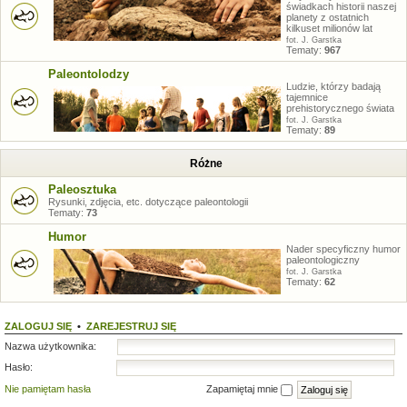
świadkach historii naszej
planety z ostatnich
kilkuset milionów lat
fot. J. Garstka
Tematy:
967
Paleontolodzy
Ludzie, którzy badają
tajemnice
prehistorycznego świata
fot. J. Garstka
Tematy:
89
Różne
Paleosztuka
Rysunki, zdjęcia, etc. dotyczące paleontologii
Tematy:
73
Humor
Nader specyficzny humor
paleontologiczny
fot. J. Garstka
Tematy:
62
ZALOGUJ SIĘ
•
ZAREJESTRUJ SIĘ
Nazwa użytkownika:
Hasło:
Nie pamiętam hasła
Zapamiętaj mnie