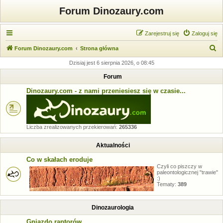
Forum Dinozaury.com
Zarejestruj się
Zaloguj się
S
Forum Dinozaury.com
Strona główna
z
Dzisiaj jest 6 sierpnia 2026, o 08:45
u
Forum
k
Dinozaury.com - z nami przeniesiesz się w czasie...
a
j
Liczba zrealizowanych przekierowań:
265336
Aktualności
Co w skałach eroduje
Czyli co piszczy w
paleontologicznej "trawie"
:)
Tematy:
389
Dinozaurologia
Gniazdo raptorów