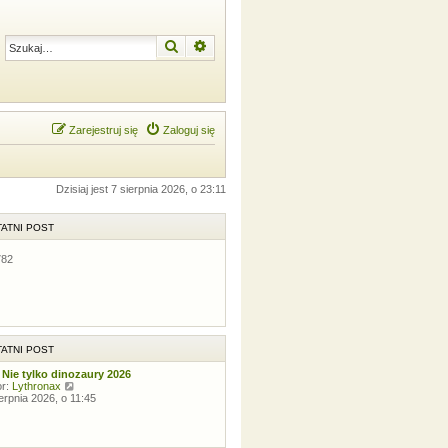
Szukaj
Wyszukiwanie zaawansowane
Zarejestruj się
Zaloguj się
Dzisiaj jest 7 sierpnia 2026, o 23:11
ATNI POST
782
ATNI POST
 Nie tylko dinozaury 2026
W
or:
Lythronax
y
ierpnia 2026, o 11:45
ś
w
i
e