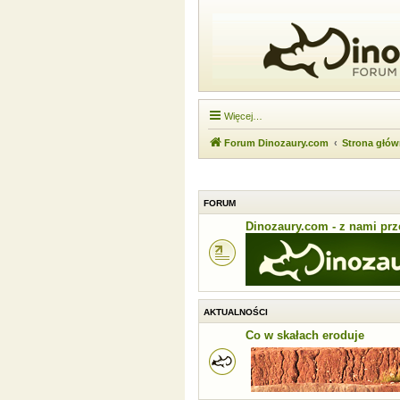
Więcej…
Forum Dinozaury.com
Strona głó
FORUM
Dinozaury.com - z nami prze
AKTUALNOŚCI
Co w skałach eroduje