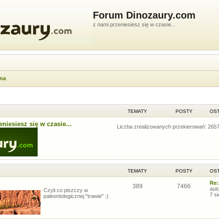
Forum Dinozaury.com
z nami przeniesiesz się w czasie...
wna
TEMATY
POSTY
OST
niesiesz się w czasie...
Liczba zrealizowanych przekierowań: 265
TEMATY
POSTY
OST
Re:
389
7466
aut
Czyli co piszczy w
7 s
paleontologicznej "trawie" :)