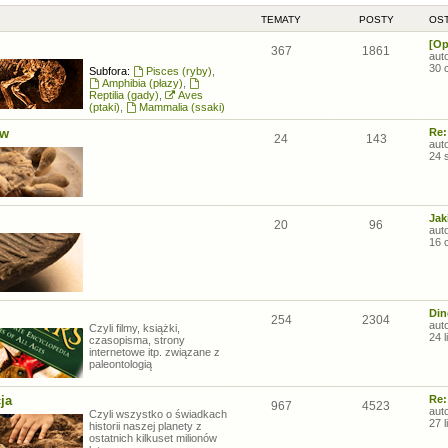
TEMATY
POSTY
OST
[Op
367
1861
aut
30 
Subfora:
Pisces (ryby)
,
Amphibia (płazy)
,
Reptilia (gady)
,
Aves
(ptaki)
,
Mammalia (ssaki)
ów
Re:
24
143
aut
24 
Jak
20
96
aut
16 
Din
254
2304
aut
Czyli filmy, książki,
24 
czasopisma, strony
internetowe itp. związane z
paleontologią
ja
Re:
967
4523
aut
Czyli wszystko o świadkach
27 
historii naszej planety z
ostatnich kilkuset milionów