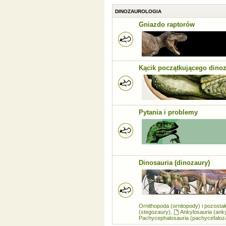
DINOZAUROLOGIA
Gniazdo raptorów
Kącik początkującego dino
Pytania i problemy
Dinosauria (dinozaury)
Ornithopoda (ornitopody) i pozosta
(stegozaury)
,
Ankylosauria (ank
Pachycephalosauria (pachycefaloz