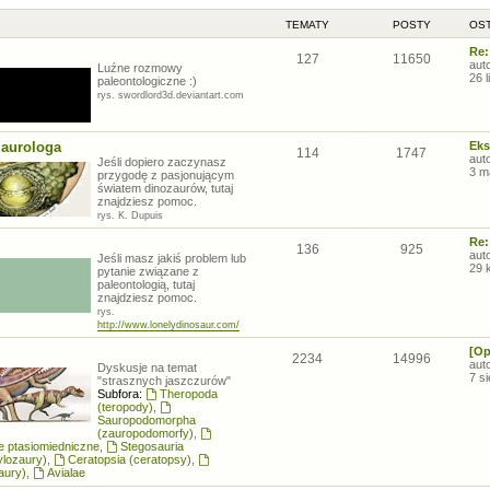
TEMATY
POSTY
OST
Re:
127
11650
aut
Luźne rozmowy
26 
paleontologiczne :)
rys. swordlord3d.deviantart.com
zaurologa
Eks
114
1747
aut
Jeśli dopiero zaczynasz
3 m
przygodę z pasjonującym
światem dinozaurów, tutaj
znajdziesz pomoc.
rys. K. Dupuis
Re:
136
925
aut
Jeśli masz jakiś problem lub
29 
pytanie związane z
paleontologią, tutaj
znajdziesz pomoc.
rys.
http://www.lonelydinosaur.com/
[Op
2234
14996
aut
Dyskusje na temat
7 s
"strasznych jaszczurów"
Subfora:
Theropoda
(teropody)
,
Sauropodomorpha
(zauropodomorfy)
,
łe ptasiomiedniczne
,
Stegosauria
ylozaury)
,
Ceratopsia (ceratopsy)
,
aury)
,
Avialae