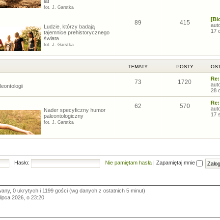
lat
fot. J. Garstka
[Bi
89
415
aut
Ludzie, którzy badają
17 
tajemnice prehistorycznego
świata
fot. J. Garstka
TEMATY
POSTY
OST
Re:
73
1720
aut
eontologii
28 
Re:
62
570
aut
Nader specyficzny humor
17 
paleontologiczny
fot. J. Garstka
Hasło:
Nie pamiętam hasła
|
Zapamiętaj mnie
any, 0 ukrytych i 1199 gości (wg danych z ostatnich 5 minut)
 lipca 2026, o 23:20