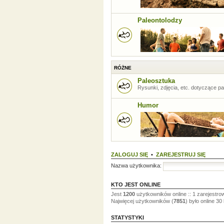
Paleontolodzy
RÓŻNE
Paleosztuka
Rysunki, zdjęcia, etc. dotyczące pal
Humor
ZALOGUJ SIĘ
•
ZAREJESTRUJ SIĘ
Nazwa użytkownika:
KTO JEST ONLINE
Jest
1200
użytkowników online :: 1 zarejestrow
Najwięcej użytkowników (
7851
) było online 30
STATYSTYKI