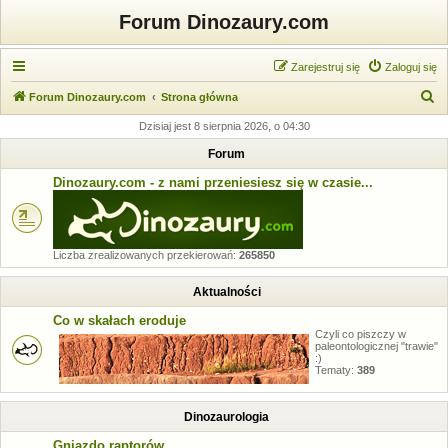
Forum Dinozaury.com
Zarejestruj się
Zaloguj się
S
Forum Dinozaury.com
Strona główna
z
Dzisiaj jest 8 sierpnia 2026, o 04:30
u
Forum
k
Dinozaury.com - z nami przeniesiesz się w czasie...
a
j
Liczba zrealizowanych przekierowań:
265850
Aktualności
Co w skałach eroduje
Czyli co piszczy w
paleontologicznej "trawie"
:)
Tematy:
389
Dinozaurologia
Gniazdo raptorów