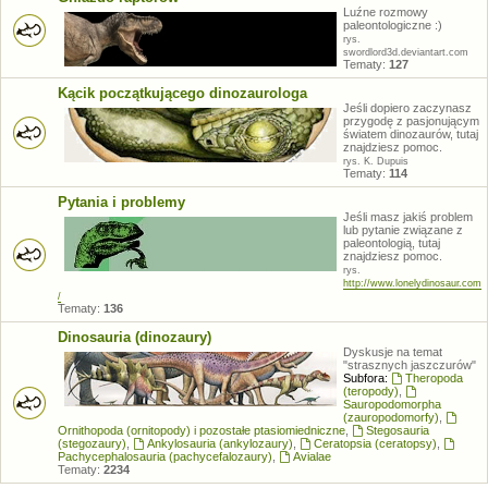
Luźne rozmowy
paleontologiczne :)
rys.
swordlord3d.deviantart.com
Tematy:
127
Kącik początkującego dinozaurologa
Jeśli dopiero zaczynasz
przygodę z pasjonującym
światem dinozaurów, tutaj
znajdziesz pomoc.
rys. K. Dupuis
Tematy:
114
Pytania i problemy
Jeśli masz jakiś problem
lub pytanie związane z
paleontologią, tutaj
znajdziesz pomoc.
rys.
http://www.lonelydinosaur.com
/
Tematy:
136
Dinosauria (dinozaury)
Dyskusje na temat
"strasznych jaszczurów"
Subfora:
Theropoda
(teropody)
,
Sauropodomorpha
(zauropodomorfy)
,
Ornithopoda (ornitopody) i pozostałe ptasiomiedniczne
,
Stegosauria
(stegozaury)
,
Ankylosauria (ankylozaury)
,
Ceratopsia (ceratopsy)
,
Pachycephalosauria (pachycefalozaury)
,
Avialae
Tematy:
2234