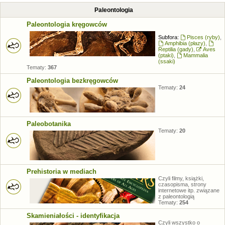
Paleontologia
Paleontologia kręgowców
Subfora:
Pisces (ryby)
,
Amphibia (płazy)
,
Reptilia (gady)
,
Aves
(ptaki)
,
Mammalia
(ssaki)
Tematy:
367
Paleontologia bezkręgowców
Tematy:
24
Paleobotanika
Tematy:
20
Prehistoria w mediach
Czyli filmy, książki,
czasopisma, strony
internetowe itp. związane
z paleontologią
Tematy:
254
Skamieniałości - identyfikacja
Czyli wszystko o