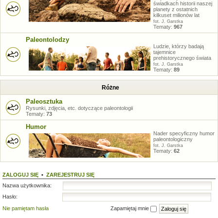
świadkach historii naszej
planety z ostatnich
kilkuset milionów lat
fot. J. Garstka
Tematy:
967
Paleontolodzy
Ludzie, którzy badają
tajemnice
prehistorycznego świata
fot. J. Garstka
Tematy:
89
Różne
Paleosztuka
Rysunki, zdjęcia, etc. dotyczące paleontologii
Tematy:
73
Humor
Nader specyficzny humor
paleontologiczny
fot. J. Garstka
Tematy:
62
ZALOGUJ SIĘ
•
ZAREJESTRUJ SIĘ
Nazwa użytkownika:
Hasło:
Nie pamiętam hasła
Zapamiętaj mnie