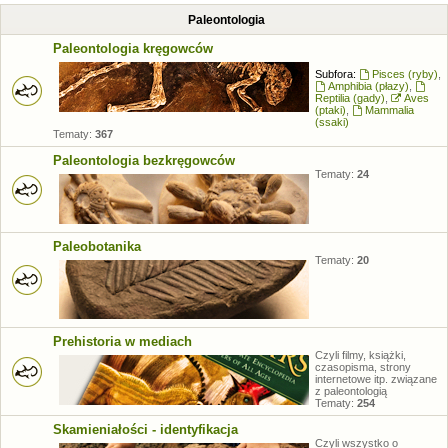
Paleontologia
Paleontologia kręgowców
Subfora:
Pisces (ryby)
,
Amphibia (płazy)
,
Reptilia (gady)
,
Aves
(ptaki)
,
Mammalia
(ssaki)
Tematy:
367
Paleontologia bezkręgowców
Tematy:
24
Paleobotanika
Tematy:
20
Prehistoria w mediach
Czyli filmy, książki,
czasopisma, strony
internetowe itp. związane
z paleontologią
Tematy:
254
Skamieniałości - identyfikacja
Czyli wszystko o