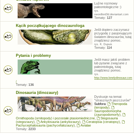
Luźne rozmowy
paleontologiczne :)
rys.
swordlord3d.deviantart.com
Tematy:
127
Kącik początkującego dinozaurologa
Jeśli dopiero zaczynasz
przygodę z pasjonującym
światem dinozaurów, tutaj
znajdziesz pomoc.
rys. K. Dupuis
Tematy:
114
Pytania i problemy
Jeśli masz jakiś problem
lub pytanie związane z
paleontologią, tutaj
znajdziesz pomoc.
rys.
http://www.lonelydinosaur.com
/
Tematy:
136
Dinosauria (dinozaury)
Dyskusje na temat
"strasznych jaszczurów"
Subfora:
Theropoda
(teropody)
,
Sauropodomorpha
(zauropodomorfy)
,
Ornithopoda (ornitopody) i pozostałe ptasiomiedniczne
,
Stegosauria
(stegozaury)
,
Ankylosauria (ankylozaury)
,
Ceratopsia (ceratopsy)
,
Pachycephalosauria (pachycefalozaury)
,
Avialae
Tematy:
2233