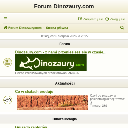
Forum Dinozaury.com
Zarejestruj się
Zaloguj się
S
Forum Dinozaury.com
Strona główna
z
Dzisiaj jest 6 sierpnia 2026, o 23:27
u
Forum
k
Dinozaury.com - z nami przeniesiesz się w czasie...
a
j
Liczba zrealizowanych przekierowań:
265515
Aktualności
Co w skałach eroduje
Czyli co piszczy w
paleontologicznej "trawie"
:)
Tematy:
389
Dinozaurologia
Gniazdo raptorów