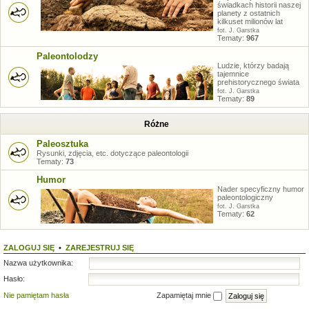
świadkach historii naszej
planety z ostatnich
kilkuset milionów lat
fot. J. Garstka
Tematy:
967
Paleontolodzy
Ludzie, którzy badają
tajemnice
prehistorycznego świata
fot. J. Garstka
Tematy:
89
Różne
Paleosztuka
Rysunki, zdjęcia, etc. dotyczące paleontologii
Tematy:
73
Humor
Nader specyficzny humor
paleontologiczny
fot. J. Garstka
Tematy:
62
ZALOGUJ SIĘ
•
ZAREJESTRUJ SIĘ
Nazwa użytkownika:
Hasło:
Nie pamiętam hasła
Zapamiętaj mnie