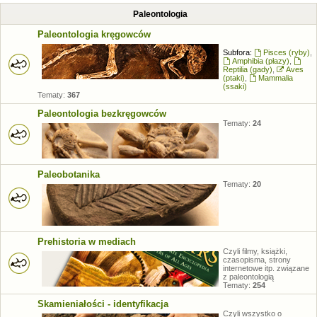
Paleontologia
Paleontologia kręgowców
Subfora:
Pisces (ryby)
,
Amphibia (płazy)
,
Reptilia (gady)
,
Aves
(ptaki)
,
Mammalia
(ssaki)
Tematy:
367
Paleontologia bezkręgowców
Tematy:
24
Paleobotanika
Tematy:
20
Prehistoria w mediach
Czyli filmy, książki,
czasopisma, strony
internetowe itp. związane
z paleontologią
Tematy:
254
Skamieniałości - identyfikacja
Czyli wszystko o