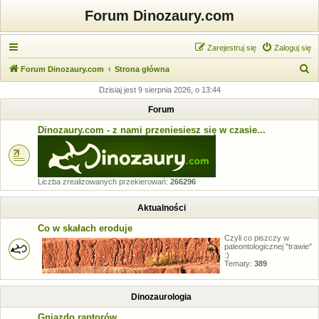
Forum Dinozaury.com
Zarejestruj się
Zaloguj się
S
Forum Dinozaury.com
Strona główna
z
Dzisiaj jest 9 sierpnia 2026, o 13:44
u
Forum
k
Dinozaury.com - z nami przeniesiesz się w czasie...
a
j
Liczba zrealizowanych przekierowań:
266296
Aktualności
Co w skałach eroduje
Czyli co piszczy w
paleontologicznej "trawie"
:)
Tematy:
389
Dinozaurologia
Gniazdo raptorów