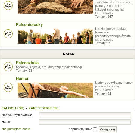
świadkach historii naszej
planety z ostatnich
kilkuset milionów lat
fot. J. Garstka
Tematy:
967
Paleontolodzy
Ludzie, którzy badają
tajemnice
prehistorycznego świata
fot. J. Garstka
Tematy:
89
Różne
Paleosztuka
Rysunki, zdjęcia, etc. dotyczące paleontologii
Tematy:
73
Humor
Nader specyficzny humor
paleontologiczny
fot. J. Garstka
Tematy:
62
ZALOGUJ SIĘ
•
ZAREJESTRUJ SIĘ
Nazwa użytkownika:
Hasło:
Nie pamiętam hasła
Zapamiętaj mnie