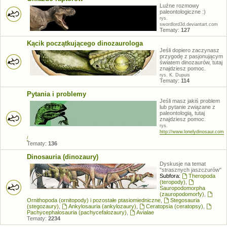
Luźne rozmowy
paleontologiczne :)
rys.
swordlord3d.deviantart.com
Tematy:
127
Kącik początkującego dinozaurologa
Jeśli dopiero zaczynasz
przygodę z pasjonującym
światem dinozaurów, tutaj
znajdziesz pomoc.
rys. K. Dupuis
Tematy:
114
Pytania i problemy
Jeśli masz jakiś problem
lub pytanie związane z
paleontologią, tutaj
znajdziesz pomoc.
rys.
http://www.lonelydinosaur.com
/
Tematy:
136
Dinosauria (dinozaury)
Dyskusje na temat
"strasznych jaszczurów"
Subfora:
Theropoda
(teropody)
,
Sauropodomorpha
(zauropodomorfy)
,
Ornithopoda (ornitopody) i pozostałe ptasiomiedniczne
,
Stegosauria
(stegozaury)
,
Ankylosauria (ankylozaury)
,
Ceratopsia (ceratopsy)
,
Pachycephalosauria (pachycefalozaury)
,
Avialae
Tematy:
2234