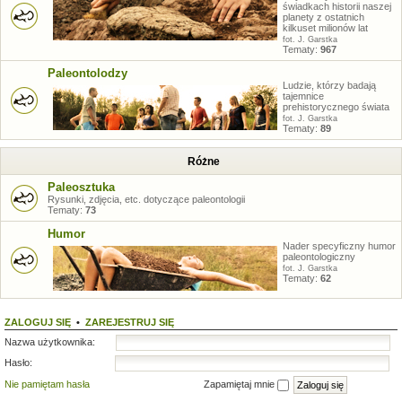
świadkach historii naszej
planety z ostatnich
kilkuset milionów lat
fot. J. Garstka
Tematy:
967
Paleontolodzy
Ludzie, którzy badają
tajemnice
prehistorycznego świata
fot. J. Garstka
Tematy:
89
Różne
Paleosztuka
Rysunki, zdjęcia, etc. dotyczące paleontologii
Tematy:
73
Humor
Nader specyficzny humor
paleontologiczny
fot. J. Garstka
Tematy:
62
ZALOGUJ SIĘ
•
ZAREJESTRUJ SIĘ
Nazwa użytkownika:
Hasło:
Nie pamiętam hasła
Zapamiętaj mnie