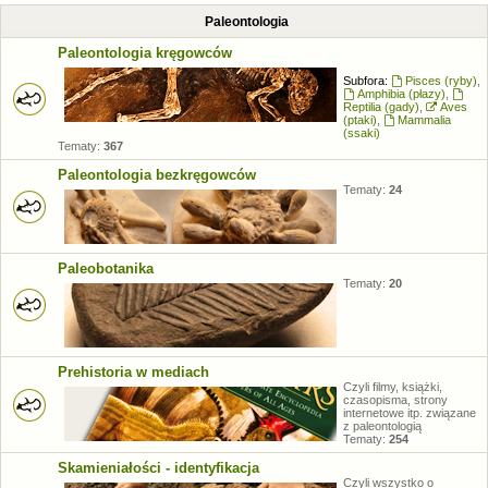
Paleontologia
Paleontologia kręgowców
Subfora:
Pisces (ryby)
,
Amphibia (płazy)
,
Reptilia (gady)
,
Aves
(ptaki)
,
Mammalia
(ssaki)
Tematy:
367
Paleontologia bezkręgowców
Tematy:
24
Paleobotanika
Tematy:
20
Prehistoria w mediach
Czyli filmy, książki,
czasopisma, strony
internetowe itp. związane
z paleontologią
Tematy:
254
Skamieniałości - identyfikacja
Czyli wszystko o