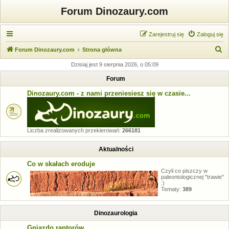
Forum Dinozaury.com
Zarejestruj się
Zaloguj się
S
Forum Dinozaury.com
Strona główna
z
Dzisiaj jest 9 sierpnia 2026, o 05:09
u
Forum
k
Dinozaury.com - z nami przeniesiesz się w czasie...
a
j
Liczba zrealizowanych przekierowań:
266181
Aktualności
Co w skałach eroduje
Czyli co piszczy w
paleontologicznej "trawie"
:)
Tematy:
389
Dinozaurologia
Gniazdo raptorów