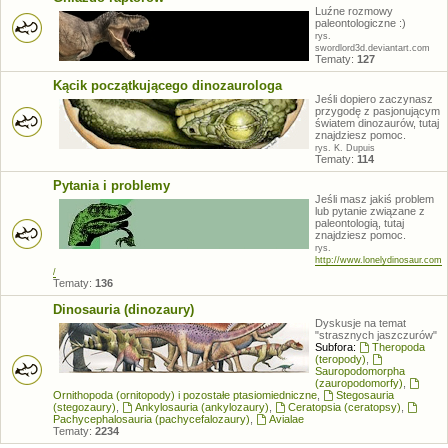
Luźne rozmowy
paleontologiczne :)
rys.
swordlord3d.deviantart.com
Tematy:
127
Kącik początkującego dinozaurologa
Jeśli dopiero zaczynasz
przygodę z pasjonującym
światem dinozaurów, tutaj
znajdziesz pomoc.
rys. K. Dupuis
Tematy:
114
Pytania i problemy
Jeśli masz jakiś problem
lub pytanie związane z
paleontologią, tutaj
znajdziesz pomoc.
rys.
http://www.lonelydinosaur.com
/
Tematy:
136
Dinosauria (dinozaury)
Dyskusje na temat
"strasznych jaszczurów"
Subfora:
Theropoda
(teropody)
,
Sauropodomorpha
(zauropodomorfy)
,
Ornithopoda (ornitopody) i pozostałe ptasiomiedniczne
,
Stegosauria
(stegozaury)
,
Ankylosauria (ankylozaury)
,
Ceratopsia (ceratopsy)
,
Pachycephalosauria (pachycefalozaury)
,
Avialae
Tematy:
2234