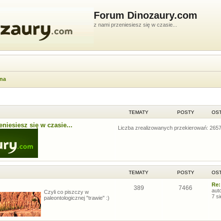
Forum Dinozaury.com
z nami przeniesiesz się w czasie...
wna
TEMATY
POSTY
OST
niesiesz się w czasie...
Liczba zrealizowanych przekierowań: 265
TEMATY
POSTY
OST
Re:
389
7466
aut
Czyli co piszczy w
7 s
paleontologicznej "trawie" :)