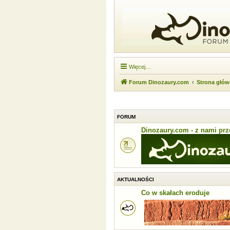
Więcej…
Forum Dinozaury.com
Strona głó
FORUM
Dinozaury.com - z nami prze
AKTUALNOŚCI
Co w skałach eroduje