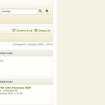
Szukaj
Wyszukiwanie zaawansowane
Zarejestruj się
Zaloguj się
Dzisiaj jest 7 sierpnia 2026, o 18:51
ATNI POST
742
ATNI POST
 Nie tylko dinozaury 2026
W
or:
Lythronax
y
ierpnia 2026, o 11:45
ś
w
i
e