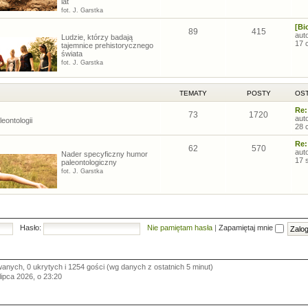
lat
fot. J. Garstka
[Bi
89
415
aut
Ludzie, którzy badają
17 
tajemnice prehistorycznego
świata
fot. J. Garstka
TEMATY
POSTY
OST
Re:
73
1720
aut
eontologii
28 
Re:
62
570
aut
Nader specyficzny humor
17 
paleontologiczny
fot. J. Garstka
Hasło:
Nie pamiętam hasła
|
Zapamiętaj mnie
wanych, 0 ukrytych i 1254 gości (wg danych z ostatnich 5 minut)
 lipca 2026, o 23:20