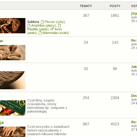
TEMATY
POSTY
OST
[Op
367
1861
aut
30 
Subfora:
Pisces (ryby)
,
Amphibia (płazy)
,
Reptilia (gady)
,
Aves
(ptaki)
,
Mammalia (ssaki)
ów
Re:
24
143
aut
24 
Jak
20
96
aut
16 
Din
254
2304
aut
Czyli filmy, książki,
24 
czasopisma, strony
internetowe itp. związane z
paleontologią
ja
Re:
967
4523
aut
Czyli wszystko o świadkach
27 
historii naszej planety z
ostatnich kilkuset milionów