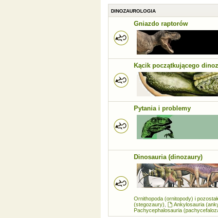
DINOZAUROLOGIA
Gniazdo raptorów
Kącik początkującego dino
Pytania i problemy
Dinosauria (dinozaury)
Ornithopoda (ornitopody) i pozosta
(stegozaury)
,
Ankylosauria (ank
Pachycephalosauria (pachycefaloz