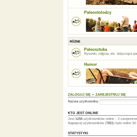
Paleontolodzy
RÓŻNE
Paleosztuka
Rysunki, zdjęcia, etc. dotyczące pal
Humor
ZALOGUJ SIĘ
•
ZAREJESTRUJ SIĘ
Nazwa użytkownika:
KTO JEST ONLINE
Jest
1256
użytkowników online :: 2 zarejestro
Najwięcej użytkowników (
7851
) było online 30
STATYSTYKI