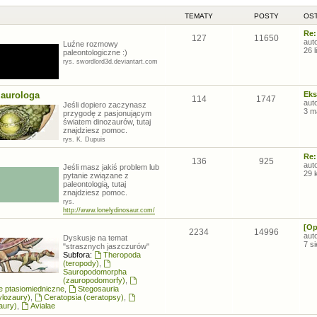
TEMATY
POSTY
OST
Re:
127
11650
aut
Luźne rozmowy
26 
paleontologiczne :)
rys. swordlord3d.deviantart.com
zaurologa
Eks
114
1747
aut
Jeśli dopiero zaczynasz
3 m
przygodę z pasjonującym
światem dinozaurów, tutaj
znajdziesz pomoc.
rys. K. Dupuis
Re:
136
925
aut
Jeśli masz jakiś problem lub
29 
pytanie związane z
paleontologią, tutaj
znajdziesz pomoc.
rys.
http://www.lonelydinosaur.com/
[Op
2234
14996
aut
Dyskusje na temat
7 s
"strasznych jaszczurów"
Subfora:
Theropoda
(teropody)
,
Sauropodomorpha
(zauropodomorfy)
,
łe ptasiomiedniczne
,
Stegosauria
ylozaury)
,
Ceratopsia (ceratopsy)
,
aury)
,
Avialae