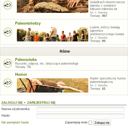
świadkach historii naszej
planety z ostatnich
kilkuset milionów lat
fot. J. Garstka
Tematy:
967
Paleontolodzy
Ludzie, którzy badają
tajemnice
prehistorycznego świata
fot. J. Garstka
Tematy:
89
Różne
Paleosztuka
Rysunki, zdjęcia, etc. dotyczące paleontologii
Tematy:
73
Humor
Nader specyficzny humor
paleontologiczny
fot. J. Garstka
Tematy:
62
ZALOGUJ SIĘ
•
ZAREJESTRUJ SIĘ
Nazwa użytkownika:
Hasło:
Nie pamiętam hasła
Zapamiętaj mnie