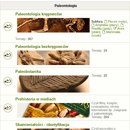
Paleontologia
Paleontologia kręgowców
Subfora:
Pisces (ryby)
,
Amphibia (płazy)
,
Reptilia (gady)
,
Aves
(ptaki)
,
Mammalia
(ssaki)
Tematy:
367
Paleontologia bezkręgowców
Tematy:
24
Paleobotanika
Tematy:
20
Prehistoria w mediach
Czyli filmy, książki,
czasopisma, strony
internetowe itp. związane
z paleontologią
Tematy:
254
Skamieniałości - identyfikacja
Czyli wszystko o