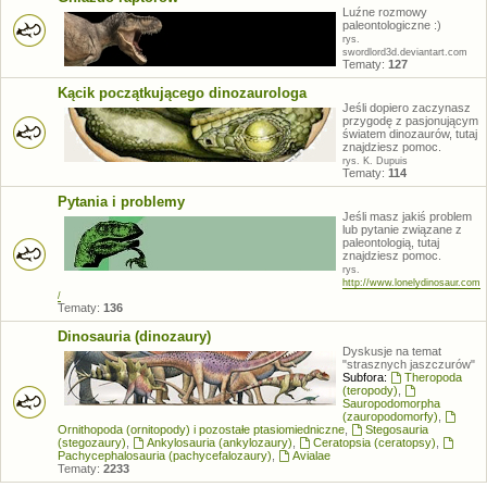
Luźne rozmowy
paleontologiczne :)
rys.
swordlord3d.deviantart.com
Tematy:
127
Kącik początkującego dinozaurologa
Jeśli dopiero zaczynasz
przygodę z pasjonującym
światem dinozaurów, tutaj
znajdziesz pomoc.
rys. K. Dupuis
Tematy:
114
Pytania i problemy
Jeśli masz jakiś problem
lub pytanie związane z
paleontologią, tutaj
znajdziesz pomoc.
rys.
http://www.lonelydinosaur.com
/
Tematy:
136
Dinosauria (dinozaury)
Dyskusje na temat
"strasznych jaszczurów"
Subfora:
Theropoda
(teropody)
,
Sauropodomorpha
(zauropodomorfy)
,
Ornithopoda (ornitopody) i pozostałe ptasiomiedniczne
,
Stegosauria
(stegozaury)
,
Ankylosauria (ankylozaury)
,
Ceratopsia (ceratopsy)
,
Pachycephalosauria (pachycefalozaury)
,
Avialae
Tematy:
2233