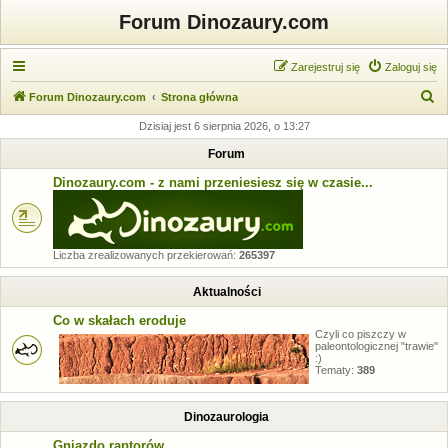
Forum Dinozaury.com
Zarejestruj się
Zaloguj się
S
Forum Dinozaury.com
Strona główna
z
Dzisiaj jest 6 sierpnia 2026, o 13:27
u
Forum
k
Dinozaury.com - z nami przeniesiesz się w czasie...
a
j
Liczba zrealizowanych przekierowań:
265397
Aktualności
Co w skałach eroduje
Czyli co piszczy w
paleontologicznej "trawie"
:)
Tematy:
389
Dinozaurologia
Gniazdo raptorów