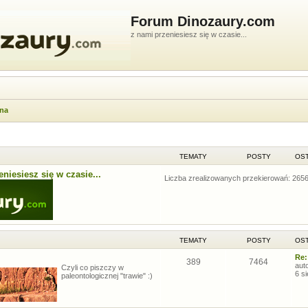
Forum Dinozaury.com
z nami przeniesiesz się w czasie...
wna
TEMATY
POSTY
OST
niesiesz się w czasie...
Liczba zrealizowanych przekierowań: 265
TEMATY
POSTY
OST
Re:
389
7464
aut
Czyli co piszczy w
6 s
paleontologicznej "trawie" :)