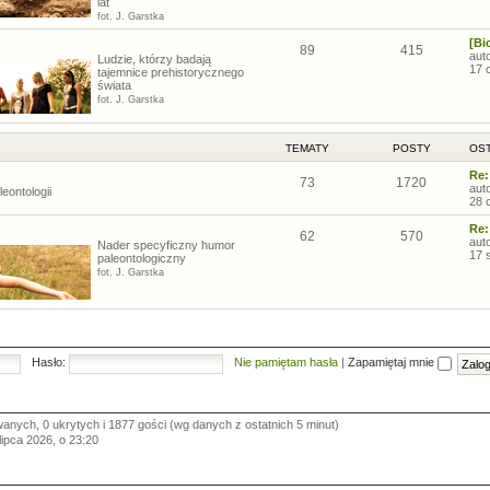
lat
fot. J. Garstka
[Bi
89
415
aut
Ludzie, którzy badają
17 
tajemnice prehistorycznego
świata
fot. J. Garstka
TEMATY
POSTY
OST
Re:
73
1720
aut
eontologii
28 
Re:
62
570
aut
Nader specyficzny humor
17 
paleontologiczny
fot. J. Garstka
Hasło:
Nie pamiętam hasła
|
Zapamiętaj mnie
wanych, 0 ukrytych i 1877 gości (wg danych z ostatnich 5 minut)
 lipca 2026, o 23:20