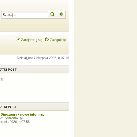
Szukaj
Wyszukiwanie zaawansowane
Zarejestruj się
Zaloguj się
Dzisiaj jest 7 sierpnia 2026, o 07:46
ATNI POST
611
ATNI POST
 Dinozaury - nowe informac…
W
or:
Lythronax
y
ierpnia 2026, o 07:58
ś
w
i
e