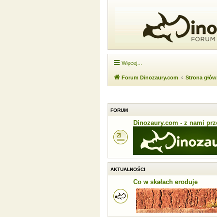
Więcej…
Forum Dinozaury.com
Strona głó
FORUM
Dinozaury.com - z nami prze
AKTUALNOŚCI
Co w skałach eroduje