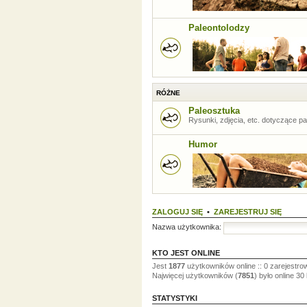
Paleontolodzy
RÓŻNE
Paleosztuka
Rysunki, zdjęcia, etc. dotyczące pal
Humor
ZALOGUJ SIĘ
•
ZAREJESTRUJ SIĘ
Nazwa użytkownika:
KTO JEST ONLINE
Jest
1877
użytkowników online :: 0 zarejestro
Najwięcej użytkowników (
7851
) było online 30
STATYSTYKI