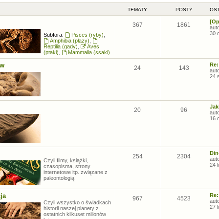
TEMATY
POSTY
OST
[Op
367
1861
aut
30 
Subfora:
Pisces (ryby)
,
Amphibia (płazy)
,
Reptilia (gady)
,
Aves
(ptaki)
,
Mammalia (ssaki)
ów
Re:
24
143
aut
24 
Jak
20
96
aut
16 
Din
254
2304
aut
Czyli filmy, książki,
24 
czasopisma, strony
internetowe itp. związane z
paleontologią
ja
Re:
967
4523
aut
Czyli wszystko o świadkach
27 
historii naszej planety z
ostatnich kilkuset milionów