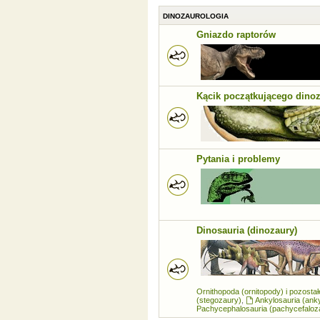
DINOZAUROLOGIA
Gniazdo raptorów
Kącik początkującego dino
Pytania i problemy
Dinosauria (dinozaury)
Ornithopoda (ornitopody) i pozosta
(stegozaury)
,
Ankylosauria (ank
Pachycephalosauria (pachycefaloz