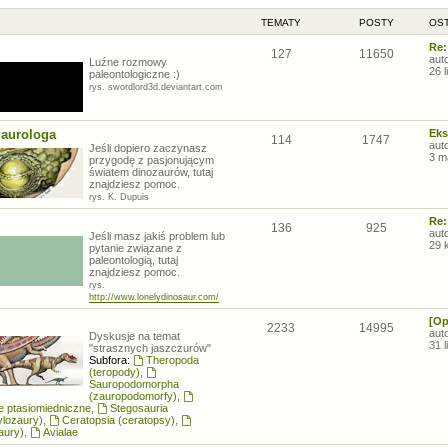
TEMATY
POSTY
OST
Re:
127
11650
aut
Luźne rozmowy
26 
paleontologiczne :)
rys. swordlord3d.deviantart.com
zaurologa
Eks
114
1747
aut
Jeśli dopiero zaczynasz
3 m
przygodę z pasjonującym
światem dinozaurów, tutaj
znajdziesz pomoc.
rys. K. Dupuis
Re:
136
925
aut
Jeśli masz jakiś problem lub
29 
pytanie związane z
paleontologią, tutaj
znajdziesz pomoc.
rys.
http://www.lonelydinosaur.com/
[Op
2233
14995
aut
Dyskusje na temat
31 
"strasznych jaszczurów"
Subfora:
Theropoda
(teropody)
,
Sauropodomorpha
(zauropodomorfy)
,
łe ptasiomiedniczne
,
Stegosauria
ylozaury)
,
Ceratopsia (ceratopsy)
,
aury)
,
Avialae