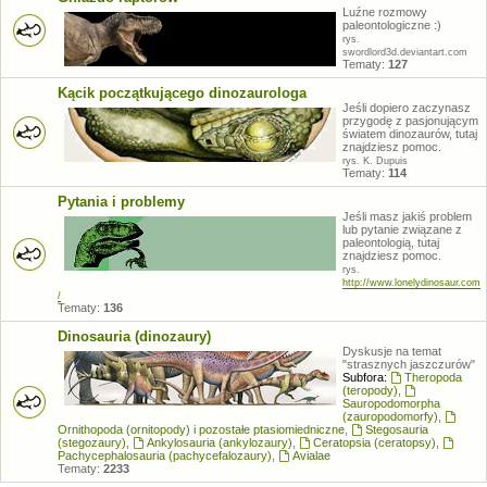
Luźne rozmowy
paleontologiczne :)
rys.
swordlord3d.deviantart.com
Tematy:
127
Kącik początkującego dinozaurologa
Jeśli dopiero zaczynasz
przygodę z pasjonującym
światem dinozaurów, tutaj
znajdziesz pomoc.
rys. K. Dupuis
Tematy:
114
Pytania i problemy
Jeśli masz jakiś problem
lub pytanie związane z
paleontologią, tutaj
znajdziesz pomoc.
rys.
http://www.lonelydinosaur.com
/
Tematy:
136
Dinosauria (dinozaury)
Dyskusje na temat
"strasznych jaszczurów"
Subfora:
Theropoda
(teropody)
,
Sauropodomorpha
(zauropodomorfy)
,
Ornithopoda (ornitopody) i pozostałe ptasiomiedniczne
,
Stegosauria
(stegozaury)
,
Ankylosauria (ankylozaury)
,
Ceratopsia (ceratopsy)
,
Pachycephalosauria (pachycefalozaury)
,
Avialae
Tematy:
2233