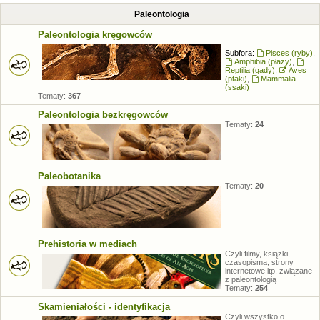
Paleontologia
Paleontologia kręgowców
Subfora:
Pisces (ryby)
,
Amphibia (płazy)
,
Reptilia (gady)
,
Aves
(ptaki)
,
Mammalia
(ssaki)
Tematy:
367
Paleontologia bezkręgowców
Tematy:
24
Paleobotanika
Tematy:
20
Prehistoria w mediach
Czyli filmy, książki,
czasopisma, strony
internetowe itp. związane
z paleontologią
Tematy:
254
Skamieniałości - identyfikacja
Czyli wszystko o