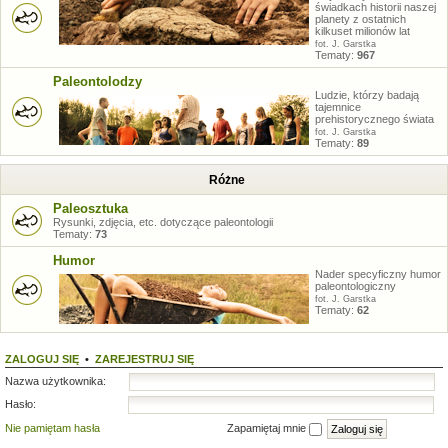
świadkach historii naszej
planety z ostatnich
kilkuset milionów lat
fot. J. Garstka
Tematy:
967
Paleontolodzy
Ludzie, którzy badają
tajemnice
prehistorycznego świata
fot. J. Garstka
Tematy:
89
Różne
Paleosztuka
Rysunki, zdjęcia, etc. dotyczące paleontologii
Tematy:
73
Humor
Nader specyficzny humor
paleontologiczny
fot. J. Garstka
Tematy:
62
ZALOGUJ SIĘ
•
ZAREJESTRUJ SIĘ
Nazwa użytkownika:
Hasło:
Nie pamiętam hasła
Zapamiętaj mnie