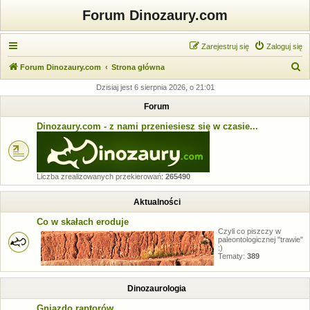
Forum Dinozaury.com
Zarejestruj się
Zaloguj się
S
Forum Dinozaury.com
Strona główna
z
Dzisiaj jest 6 sierpnia 2026, o 21:01
u
Forum
k
Dinozaury.com - z nami przeniesiesz się w czasie...
a
j
Liczba zrealizowanych przekierowań:
265490
Aktualności
Co w skałach eroduje
Czyli co piszczy w
paleontologicznej "trawie"
:)
Tematy:
389
Dinozaurologia
Gniazdo raptorów