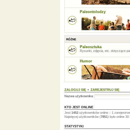
Paleontolodzy
RÓŻNE
Paleosztuka
Rysunki, zdjęcia, etc. dotyczące pal
Humor
ZALOGUJ SIĘ
•
ZAREJESTRUJ SIĘ
Nazwa użytkownika:
KTO JEST ONLINE
Jest
1452
użytkowników online :: 1 zarejestro
Najwięcej użytkowników (
7851
) było online 30
STATYSTYKI