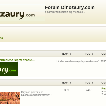
Forum Dinozaury.com
z nami przeniesiesz się w czasie...
wna
TEMATY
POSTY
OST
niesiesz się w czasie...
Liczba zrealizowanych przekierowań: 265
TEMATY
POSTY
OST
Re:
389
7466
aut
Czyli co piszczy w
7 s
paleontologicznej "trawie" :)