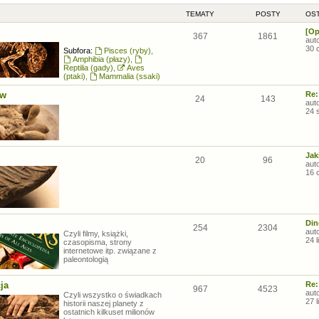
TEMATY
POSTY
OST
[Op
367
1861
aut
30 
Subfora:
Pisces (ryby)
,
Amphibia (płazy)
,
Reptilia (gady)
,
Aves
(ptaki)
,
Mammalia (ssaki)
ów
Re:
24
143
aut
24 
Jak
20
96
aut
16 
Din
254
2304
aut
Czyli filmy, książki,
24 
czasopisma, strony
internetowe itp. związane z
paleontologią
ja
Re:
967
4523
aut
Czyli wszystko o świadkach
27 
historii naszej planety z
ostatnich kilkuset milionów