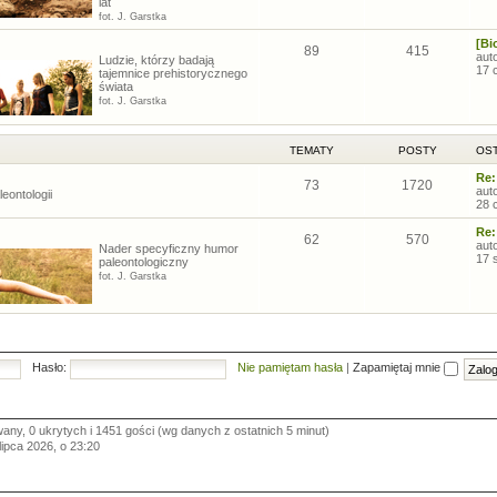
lat
fot. J. Garstka
[Bi
89
415
aut
Ludzie, którzy badają
17 
tajemnice prehistorycznego
świata
fot. J. Garstka
TEMATY
POSTY
OST
Re:
73
1720
aut
eontologii
28 
Re:
62
570
aut
Nader specyficzny humor
17 
paleontologiczny
fot. J. Garstka
Hasło:
Nie pamiętam hasła
|
Zapamiętaj mnie
wany, 0 ukrytych i 1451 gości (wg danych z ostatnich 5 minut)
 lipca 2026, o 23:20