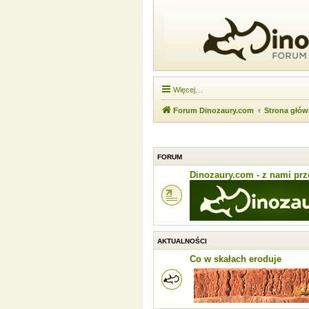
Więcej…
Forum Dinozaury.com
Strona głó
FORUM
Dinozaury.com - z nami prze
AKTUALNOŚCI
Co w skałach eroduje