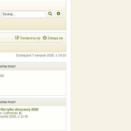
Szukaj
Wyszukiwanie zaawansowane
Zarejestruj się
Zaloguj się
Dzisiaj jest 7 sierpnia 2026, o 14:10
ATNI POST
686
ATNI POST
 Nie tylko dinozaury 2026
W
or:
Lythronax
y
ierpnia 2026, o 11:45
ś
w
i
e