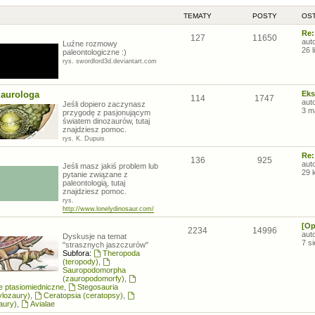
TEMATY
POSTY
OST
Re:
127
11650
aut
Luźne rozmowy
26 
paleontologiczne :)
rys. swordlord3d.deviantart.com
zaurologa
Eks
114
1747
aut
Jeśli dopiero zaczynasz
3 m
przygodę z pasjonującym
światem dinozaurów, tutaj
znajdziesz pomoc.
rys. K. Dupuis
Re:
136
925
aut
Jeśli masz jakiś problem lub
29 
pytanie związane z
paleontologią, tutaj
znajdziesz pomoc.
rys.
http://www.lonelydinosaur.com/
[Op
2234
14996
aut
Dyskusje na temat
7 s
"strasznych jaszczurów"
Subfora:
Theropoda
(teropody)
,
Sauropodomorpha
(zauropodomorfy)
,
łe ptasiomiedniczne
,
Stegosauria
ylozaury)
,
Ceratopsia (ceratopsy)
,
aury)
,
Avialae