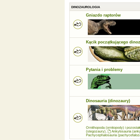
DINOZAUROLOGIA
Gniazdo raptorów
Kącik początkującego dino
Pytania i problemy
Dinosauria (dinozaury)
Ornithopoda (ornitopody) i pozosta
(stegozaury)
,
Ankylosauria (ank
Pachycephalosauria (pachycefaloz