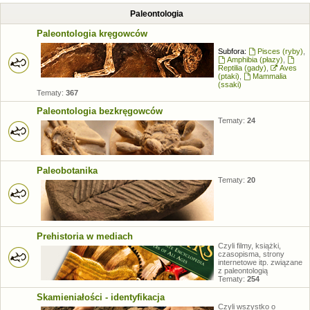
Paleontologia
Paleontologia kręgowców
Subfora:
Pisces (ryby)
,
Amphibia (płazy)
,
Reptilia (gady)
,
Aves
(ptaki)
,
Mammalia
(ssaki)
Tematy:
367
Paleontologia bezkręgowców
Tematy:
24
Paleobotanika
Tematy:
20
Prehistoria w mediach
Czyli filmy, książki,
czasopisma, strony
internetowe itp. związane
z paleontologią
Tematy:
254
Skamieniałości - identyfikacja
Czyli wszystko o