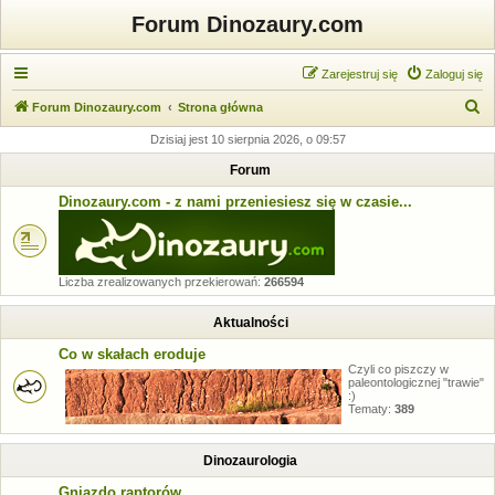
Forum Dinozaury.com
Zarejestruj się
Zaloguj się
S
Forum Dinozaury.com
Strona główna
z
Dzisiaj jest 10 sierpnia 2026, o 09:57
u
Forum
k
Dinozaury.com - z nami przeniesiesz się w czasie...
a
j
Liczba zrealizowanych przekierowań:
266594
Aktualności
Co w skałach eroduje
Czyli co piszczy w
paleontologicznej "trawie"
:)
Tematy:
389
Dinozaurologia
Gniazdo raptorów