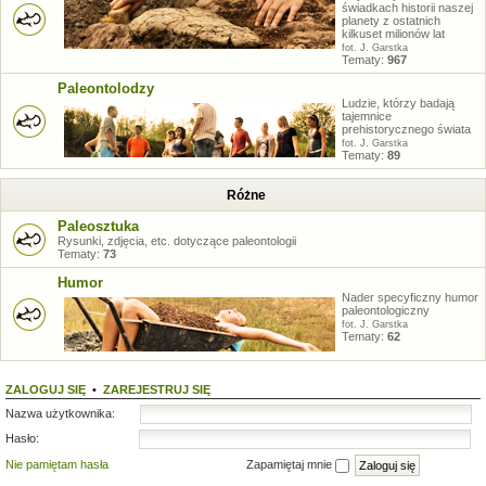
świadkach historii naszej
planety z ostatnich
kilkuset milionów lat
fot. J. Garstka
Tematy:
967
Paleontolodzy
Ludzie, którzy badają
tajemnice
prehistorycznego świata
fot. J. Garstka
Tematy:
89
Różne
Paleosztuka
Rysunki, zdjęcia, etc. dotyczące paleontologii
Tematy:
73
Humor
Nader specyficzny humor
paleontologiczny
fot. J. Garstka
Tematy:
62
ZALOGUJ SIĘ
•
ZAREJESTRUJ SIĘ
Nazwa użytkownika:
Hasło:
Nie pamiętam hasła
Zapamiętaj mnie