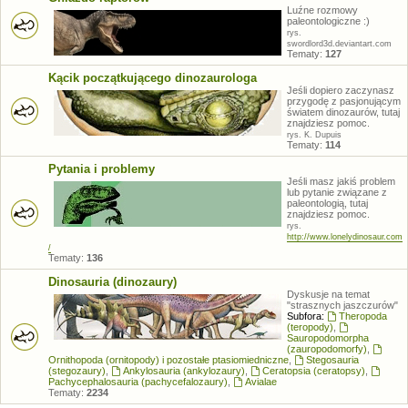
Luźne rozmowy
paleontologiczne :)
rys.
swordlord3d.deviantart.com
Tematy:
127
Kącik początkującego dinozaurologa
Jeśli dopiero zaczynasz
przygodę z pasjonującym
światem dinozaurów, tutaj
znajdziesz pomoc.
rys. K. Dupuis
Tematy:
114
Pytania i problemy
Jeśli masz jakiś problem
lub pytanie związane z
paleontologią, tutaj
znajdziesz pomoc.
rys.
http://www.lonelydinosaur.com
/
Tematy:
136
Dinosauria (dinozaury)
Dyskusje na temat
"strasznych jaszczurów"
Subfora:
Theropoda
(teropody)
,
Sauropodomorpha
(zauropodomorfy)
,
Ornithopoda (ornitopody) i pozostałe ptasiomiedniczne
,
Stegosauria
(stegozaury)
,
Ankylosauria (ankylozaury)
,
Ceratopsia (ceratopsy)
,
Pachycephalosauria (pachycefalozaury)
,
Avialae
Tematy:
2234