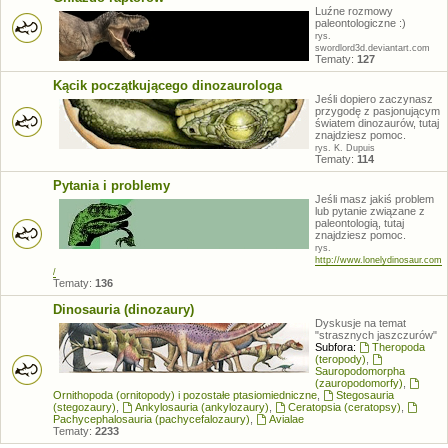
Luźne rozmowy
paleontologiczne :)
rys.
swordlord3d.deviantart.com
Tematy:
127
Kącik początkującego dinozaurologa
Jeśli dopiero zaczynasz
przygodę z pasjonującym
światem dinozaurów, tutaj
znajdziesz pomoc.
rys. K. Dupuis
Tematy:
114
Pytania i problemy
Jeśli masz jakiś problem
lub pytanie związane z
paleontologią, tutaj
znajdziesz pomoc.
rys.
http://www.lonelydinosaur.com
/
Tematy:
136
Dinosauria (dinozaury)
Dyskusje na temat
"strasznych jaszczurów"
Subfora:
Theropoda
(teropody)
,
Sauropodomorpha
(zauropodomorfy)
,
Ornithopoda (ornitopody) i pozostałe ptasiomiedniczne
,
Stegosauria
(stegozaury)
,
Ankylosauria (ankylozaury)
,
Ceratopsia (ceratopsy)
,
Pachycephalosauria (pachycefalozaury)
,
Avialae
Tematy:
2233