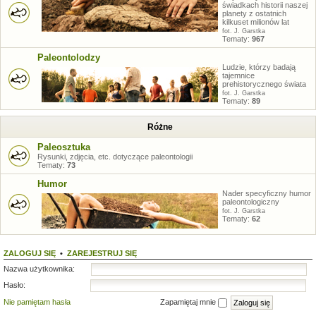
świadkach historii naszej
planety z ostatnich
kilkuset milionów lat
fot. J. Garstka
Tematy:
967
Paleontolodzy
Ludzie, którzy badają
tajemnice
prehistorycznego świata
fot. J. Garstka
Tematy:
89
Różne
Paleosztuka
Rysunki, zdjęcia, etc. dotyczące paleontologii
Tematy:
73
Humor
Nader specyficzny humor
paleontologiczny
fot. J. Garstka
Tematy:
62
ZALOGUJ SIĘ
•
ZAREJESTRUJ SIĘ
Nazwa użytkownika:
Hasło:
Nie pamiętam hasła
Zapamiętaj mnie