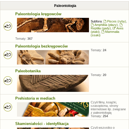
Paleontologia
Paleontologia kręgowców
Subfora:
Pisces (ryby)
,
Amphibia (płazy)
,
Reptilia (gady)
,
Aves
(ptaki)
,
Mammalia
(ssaki)
Tematy:
367
Paleontologia bezkręgowców
Tematy:
24
Paleobotanika
Tematy:
20
Prehistoria w mediach
Czyli filmy, książki,
czasopisma, strony
internetowe itp. związane
z paleontologią
Tematy:
254
Skamieniałości - identyfikacja
Czyli wszystko o