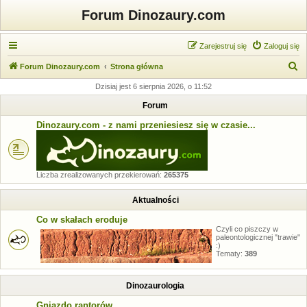
Forum Dinozaury.com
Zarejestruj się
Zaloguj się
S
Forum Dinozaury.com
Strona główna
z
Dzisiaj jest 6 sierpnia 2026, o 11:52
u
Forum
k
Dinozaury.com - z nami przeniesiesz się w czasie...
a
j
Liczba zrealizowanych przekierowań:
265375
Aktualności
Co w skałach eroduje
Czyli co piszczy w
paleontologicznej "trawie"
:)
Tematy:
389
Dinozaurologia
Gniazdo raptorów