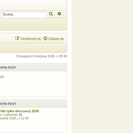
Szukaj
Wyszukiwanie zaawansowane
Zarejestruj się
Zaloguj się
Dzisiaj jest 8 sierpnia 2026, o 05:30
ATNI POST
855
ATNI POST
 Nie tylko dinozaury 2026
W
or:
Lythronax
y
ierpnia 2026, o 11:45
ś
w
i
e