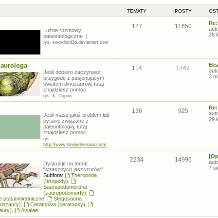
TEMATY
POSTY
OST
Re:
127
11650
aut
Luźne rozmowy
26 
paleontologiczne :)
rys. swordlord3d.deviantart.com
zaurologa
Eks
114
1747
aut
Jeśli dopiero zaczynasz
3 m
przygodę z pasjonującym
światem dinozaurów, tutaj
znajdziesz pomoc.
rys. K. Dupuis
Re:
136
925
aut
Jeśli masz jakiś problem lub
29 
pytanie związane z
paleontologią, tutaj
znajdziesz pomoc.
rys.
http://www.lonelydinosaur.com/
[Op
2234
14996
aut
Dyskusje na temat
7 s
"strasznych jaszczurów"
Subfora:
Theropoda
(teropody)
,
Sauropodomorpha
(zauropodomorfy)
,
łe ptasiomiedniczne
,
Stegosauria
ylozaury)
,
Ceratopsia (ceratopsy)
,
aury)
,
Avialae