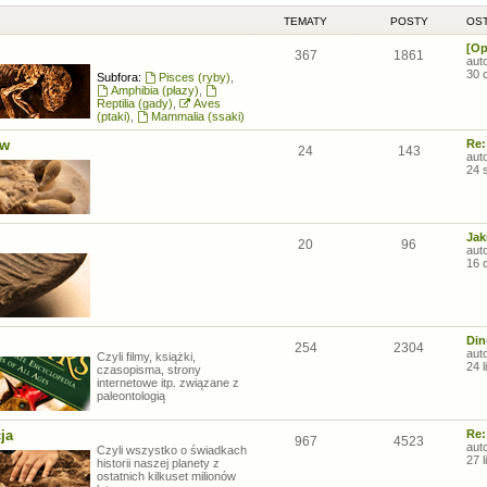
TEMATY
POSTY
OST
[Op
367
1861
aut
30 
Subfora:
Pisces (ryby)
,
Amphibia (płazy)
,
Reptilia (gady)
,
Aves
(ptaki)
,
Mammalia (ssaki)
ów
Re:
24
143
aut
24 
Jak
20
96
aut
16 
Din
254
2304
aut
Czyli filmy, książki,
24 
czasopisma, strony
internetowe itp. związane z
paleontologią
ja
Re:
967
4523
aut
Czyli wszystko o świadkach
27 
historii naszej planety z
ostatnich kilkuset milionów