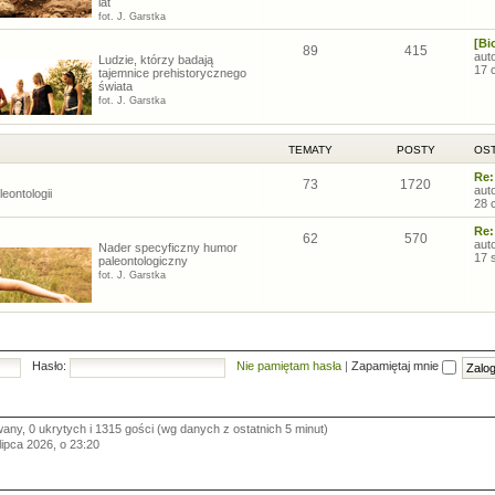
lat
fot. J. Garstka
[Bi
89
415
aut
Ludzie, którzy badają
17 
tajemnice prehistorycznego
świata
fot. J. Garstka
TEMATY
POSTY
OST
Re:
73
1720
aut
eontologii
28 
Re:
62
570
aut
Nader specyficzny humor
17 
paleontologiczny
fot. J. Garstka
Hasło:
Nie pamiętam hasła
|
Zapamiętaj mnie
wany, 0 ukrytych i 1315 gości (wg danych z ostatnich 5 minut)
 lipca 2026, o 23:20