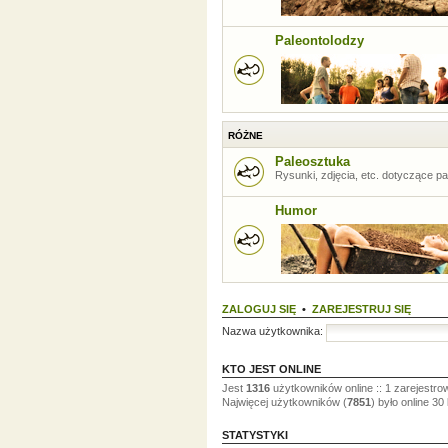
Paleontolodzy
RÓŻNE
Paleosztuka
Rysunki, zdjęcia, etc. dotyczące pal
Humor
ZALOGUJ SIĘ
•
ZAREJESTRUJ SIĘ
Nazwa użytkownika:
KTO JEST ONLINE
Jest
1316
użytkowników online :: 1 zarejestro
Najwięcej użytkowników (
7851
) było online 30
STATYSTYKI