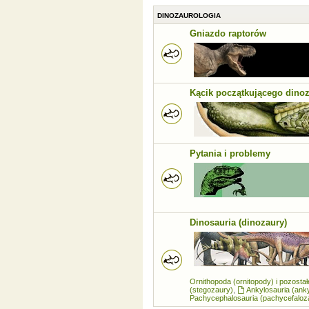
DINOZAUROLOGIA
Gniazdo raptorów
Kącik początkującego dino
Pytania i problemy
Dinosauria (dinozaury)
Ornithopoda (ornitopody) i pozosta
(stegozaury)
,
Ankylosauria (ank
Pachycephalosauria (pachycefaloz