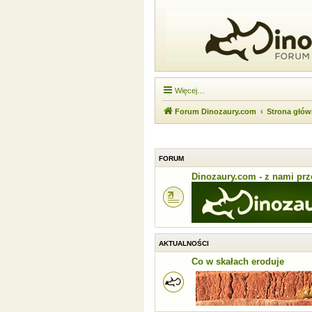
Więcej…
Forum Dinozaury.com
Strona głó
FORUM
Dinozaury.com - z nami prze
AKTUALNOŚCI
Co w skałach eroduje