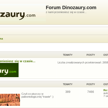
Forum Dinozaury.com
z nami przeniesiesz się w czasie...
wna
TEMATY
POSTY
OST
niesiesz się w czasie...
Liczba zrealizowanych przekierowań: 265
TEMATY
POSTY
OST
Re:
389
7466
aut
Czyli co piszczy w
7 s
paleontologicznej "trawie" :)