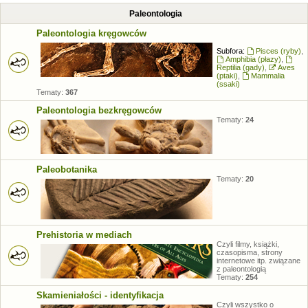
Paleontologia
Paleontologia kręgowców
Subfora:
Pisces (ryby)
,
Amphibia (płazy)
,
Reptilia (gady)
,
Aves
(ptaki)
,
Mammalia
(ssaki)
Tematy:
367
Paleontologia bezkręgowców
Tematy:
24
Paleobotanika
Tematy:
20
Prehistoria w mediach
Czyli filmy, książki,
czasopisma, strony
internetowe itp. związane
z paleontologią
Tematy:
254
Skamieniałości - identyfikacja
Czyli wszystko o