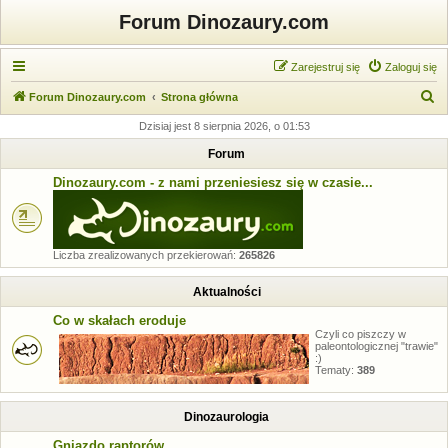
Forum Dinozaury.com
Zarejestruj się
Zaloguj się
S
Forum Dinozaury.com
Strona główna
z
Dzisiaj jest 8 sierpnia 2026, o 01:53
u
Forum
k
Dinozaury.com - z nami przeniesiesz się w czasie...
a
j
Liczba zrealizowanych przekierowań:
265826
Aktualności
Co w skałach eroduje
Czyli co piszczy w
paleontologicznej "trawie"
:)
Tematy:
389
Dinozaurologia
Gniazdo raptorów