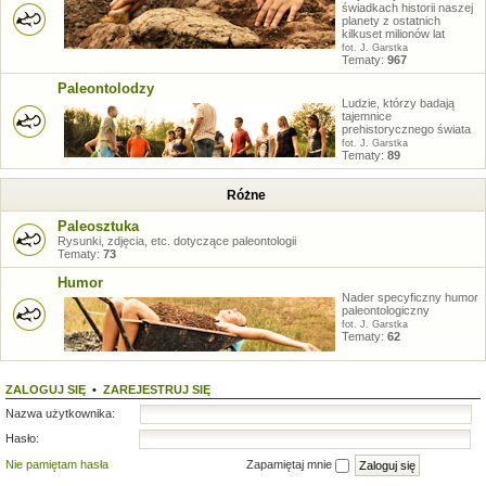
świadkach historii naszej
planety z ostatnich
kilkuset milionów lat
fot. J. Garstka
Tematy:
967
Paleontolodzy
Ludzie, którzy badają
tajemnice
prehistorycznego świata
fot. J. Garstka
Tematy:
89
Różne
Paleosztuka
Rysunki, zdjęcia, etc. dotyczące paleontologii
Tematy:
73
Humor
Nader specyficzny humor
paleontologiczny
fot. J. Garstka
Tematy:
62
ZALOGUJ SIĘ
•
ZAREJESTRUJ SIĘ
Nazwa użytkownika:
Hasło:
Nie pamiętam hasła
Zapamiętaj mnie