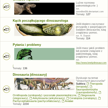
Luźne rozmowy
paleontologiczne :)
rys.
swordlord3d.deviantart.com
Tematy:
127
Kącik początkującego dinozaurologa
Jeśli dopiero zaczynasz
przygodę z pasjonującym
światem dinozaurów, tutaj
znajdziesz pomoc.
rys. K. Dupuis
Tematy:
114
Pytania i problemy
Jeśli masz jakiś problem
lub pytanie związane z
paleontologią, tutaj
znajdziesz pomoc.
rys.
http://www.lonelydinosaur.com
/
Tematy:
136
Dinosauria (dinozaury)
Dyskusje na temat
"strasznych jaszczurów"
Subfora:
Theropoda
(teropody)
,
Sauropodomorpha
(zauropodomorfy)
,
Ornithopoda (ornitopody) i pozostałe ptasiomiedniczne
,
Stegosauria
(stegozaury)
,
Ankylosauria (ankylozaury)
,
Ceratopsia (ceratopsy)
,
Pachycephalosauria (pachycefalozaury)
,
Avialae
Tematy:
2234