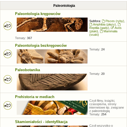
Paleontologia
Paleontologia kręgowców
Subfora:
Pisces (ryby)
,
Amphibia (płazy)
,
Reptilia (gady)
,
Aves
(ptaki)
,
Mammalia
(ssaki)
Tematy:
367
Paleontologia bezkręgowców
Tematy:
24
Paleobotanika
Tematy:
20
Prehistoria w mediach
Czyli filmy, książki,
czasopisma, strony
internetowe itp. związane
z paleontologią
Tematy:
254
Skamieniałości - identyfikacja
Czyli wszystko o