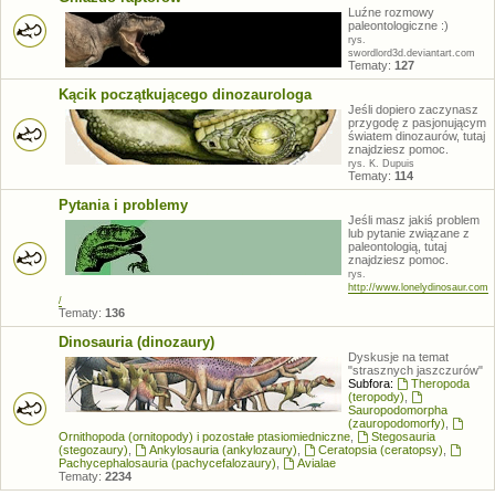
Luźne rozmowy
paleontologiczne :)
rys.
swordlord3d.deviantart.com
Tematy:
127
Kącik początkującego dinozaurologa
Jeśli dopiero zaczynasz
przygodę z pasjonującym
światem dinozaurów, tutaj
znajdziesz pomoc.
rys. K. Dupuis
Tematy:
114
Pytania i problemy
Jeśli masz jakiś problem
lub pytanie związane z
paleontologią, tutaj
znajdziesz pomoc.
rys.
http://www.lonelydinosaur.com
/
Tematy:
136
Dinosauria (dinozaury)
Dyskusje na temat
"strasznych jaszczurów"
Subfora:
Theropoda
(teropody)
,
Sauropodomorpha
(zauropodomorfy)
,
Ornithopoda (ornitopody) i pozostałe ptasiomiedniczne
,
Stegosauria
(stegozaury)
,
Ankylosauria (ankylozaury)
,
Ceratopsia (ceratopsy)
,
Pachycephalosauria (pachycefalozaury)
,
Avialae
Tematy:
2234