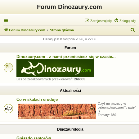
Forum Dinozaury.com
Zarejestruj się
Zaloguj się
S
Forum Dinozaury.com
Strona główna
z
Dzisiaj jest 8 sierpnia 2026, o 22:06
u
Forum
k
Dinozaury.com - z nami przeniesiesz się w czasie...
a
j
Liczba zrealizowanych przekierowań:
266069
Aktualności
Co w skałach eroduje
Czyli co piszczy w
paleontologicznej "trawie"
:)
Tematy:
389
Dinozaurologia
Gniazdo raptorów