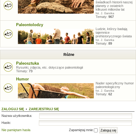
świadkach historii naszej
planety z ostatnich
kilkuset milionów lat
fot. J. Garstka
Tematy:
967
Paleontolodzy
Ludzie, którzy badają
tajemnice
prehistorycznego świata
fot. J. Garstka
Tematy:
89
Różne
Paleosztuka
Rysunki, zdjęcia, etc. dotyczące paleontologii
Tematy:
73
Humor
Nader specyficzny humor
paleontologiczny
fot. J. Garstka
Tematy:
62
ZALOGUJ SIĘ
•
ZAREJESTRUJ SIĘ
Nazwa użytkownika:
Hasło:
Nie pamiętam hasła
Zapamiętaj mnie