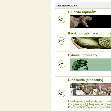
DINOZAUROLOGIA
Gniazdo raptorów
Kącik początkującego dino
Pytania i problemy
Dinosauria (dinozaury)
Ornithopoda (ornitopody) i pozosta
(stegozaury)
,
Ankylosauria (ank
Pachycephalosauria (pachycefaloz