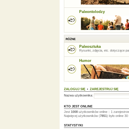
Paleontolodzy
RÓŻNE
Paleosztuka
Rysunki, zdjęcia, etc. dotyczące pal
Humor
ZALOGUJ SIĘ
•
ZAREJESTRUJ SIĘ
Nazwa użytkownika:
KTO JEST ONLINE
Jest
1008
użytkowników online :: 1 zarejestro
Najwięcej użytkowników (
7851
) było online 30
STATYSTYKI