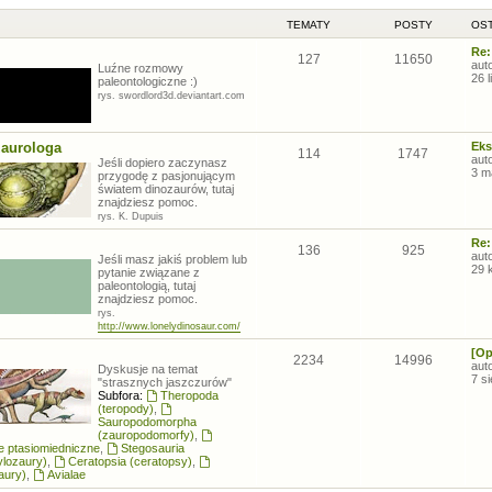
TEMATY
POSTY
OST
Re:
127
11650
aut
Luźne rozmowy
26 
paleontologiczne :)
rys. swordlord3d.deviantart.com
zaurologa
Eks
114
1747
aut
Jeśli dopiero zaczynasz
3 m
przygodę z pasjonującym
światem dinozaurów, tutaj
znajdziesz pomoc.
rys. K. Dupuis
Re:
136
925
aut
Jeśli masz jakiś problem lub
29 
pytanie związane z
paleontologią, tutaj
znajdziesz pomoc.
rys.
http://www.lonelydinosaur.com/
[Op
2234
14996
aut
Dyskusje na temat
7 s
"strasznych jaszczurów"
Subfora:
Theropoda
(teropody)
,
Sauropodomorpha
(zauropodomorfy)
,
łe ptasiomiedniczne
,
Stegosauria
ylozaury)
,
Ceratopsia (ceratopsy)
,
aury)
,
Avialae