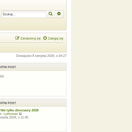
Szukaj
Wyszukiwanie zaawansowane
Zarejestruj się
Zaloguj się
Dzisiaj jest 8 sierpnia 2026, o 04:27
ATNI POST
850
ATNI POST
 Nie tylko dinozaury 2026
W
or:
Lythronax
y
ierpnia 2026, o 11:45
ś
w
i
e