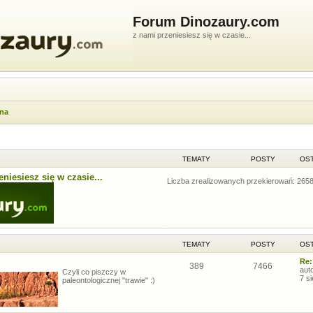
Forum Dinozaury.com
z nami przeniesiesz się w czasie...
wna
TEMATY
POSTY
OST
niesiesz się w czasie...
Liczba zrealizowanych przekierowań: 265
TEMATY
POSTY
OST
Re:
389
7466
aut
Czyli co piszczy w
7 s
paleontologicznej "trawie" :)