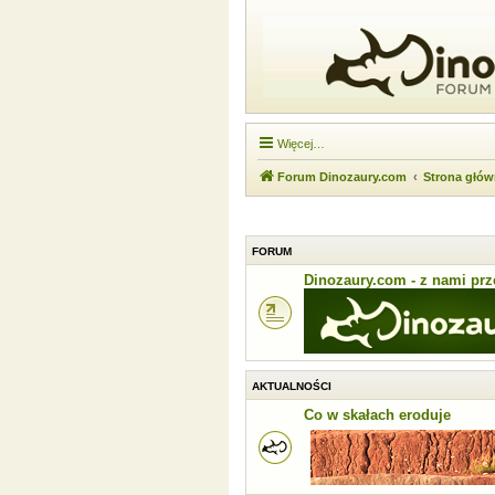
Więcej…
Forum Dinozaury.com
Strona głó
FORUM
Dinozaury.com - z nami prze
AKTUALNOŚCI
Co w skałach eroduje