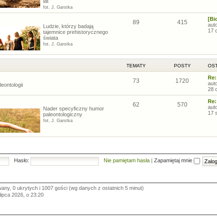
lat
fot. J. Garstka
[Bi
89
415
aut
Ludzie, którzy badają
17 
tajemnice prehistorycznego
świata
fot. J. Garstka
TEMATY
POSTY
OST
Re:
73
1720
aut
eontologii
28 
Re:
62
570
aut
Nader specyficzny humor
17 
paleontologiczny
fot. J. Garstka
Hasło:
Nie pamiętam hasła
|
Zapamiętaj mnie
wany, 0 ukrytych i 1007 gości (wg danych z ostatnich 5 minut)
 lipca 2026, o 23:20