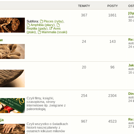
TEMATY
POSTY
OST
[Op
367
1861
aut
30 
Subfora:
Pisces (ryby)
,
Amphibia (płazy)
,
Reptilia (gady)
,
Aves
(ptaki)
,
Mammalia (ssaki)
ów
Re:
24
143
aut
24 
Jak
20
96
aut
16 
Din
254
2304
aut
Czyli filmy, książki,
24 
czasopisma, strony
internetowe itp. związane z
paleontologią
ja
Re:
967
4523
aut
Czyli wszystko o świadkach
27 
historii naszej planety z
ostatnich kilkuset milionów