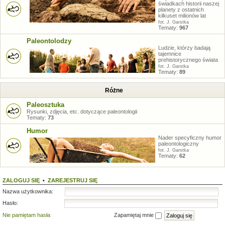
świadkach historii naszej
planety z ostatnich
kilkuset milionów lat
fot. J. Garstka
Tematy:
967
Paleontolodzy
Ludzie, którzy badają
tajemnice
prehistorycznego świata
fot. J. Garstka
Tematy:
89
Różne
Paleosztuka
Rysunki, zdjęcia, etc. dotyczące paleontologii
Tematy:
73
Humor
Nader specyficzny humor
paleontologiczny
fot. J. Garstka
Tematy:
62
ZALOGUJ SIĘ
•
ZAREJESTRUJ SIĘ
Nazwa użytkownika:
Hasło:
Nie pamiętam hasła
Zapamiętaj mnie