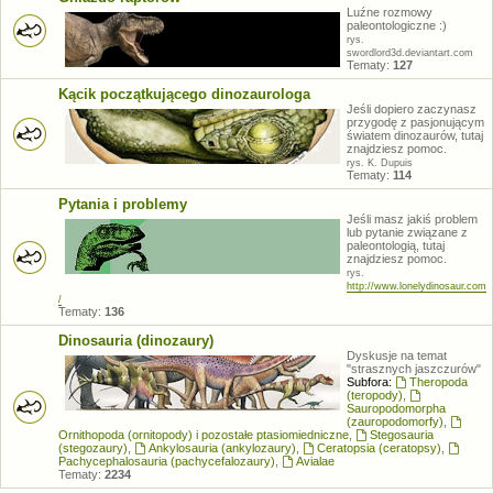
Luźne rozmowy
paleontologiczne :)
rys.
swordlord3d.deviantart.com
Tematy:
127
Kącik początkującego dinozaurologa
Jeśli dopiero zaczynasz
przygodę z pasjonującym
światem dinozaurów, tutaj
znajdziesz pomoc.
rys. K. Dupuis
Tematy:
114
Pytania i problemy
Jeśli masz jakiś problem
lub pytanie związane z
paleontologią, tutaj
znajdziesz pomoc.
rys.
http://www.lonelydinosaur.com
/
Tematy:
136
Dinosauria (dinozaury)
Dyskusje na temat
"strasznych jaszczurów"
Subfora:
Theropoda
(teropody)
,
Sauropodomorpha
(zauropodomorfy)
,
Ornithopoda (ornitopody) i pozostałe ptasiomiedniczne
,
Stegosauria
(stegozaury)
,
Ankylosauria (ankylozaury)
,
Ceratopsia (ceratopsy)
,
Pachycephalosauria (pachycefalozaury)
,
Avialae
Tematy:
2234