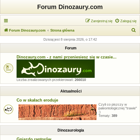
Forum Dinozaury.com
Zarejestruj się
Zaloguj się
S
Forum Dinozaury.com
Strona główna
z
Dzisiaj jest 8 sierpnia 2026, o 17:42
u
Forum
k
Dinozaury.com - z nami przeniesiesz się w czasie...
a
j
Liczba zrealizowanych przekierowań:
266010
Aktualności
Co w skałach eroduje
Czyli co piszczy w
paleontologicznej "trawie"
:)
Tematy:
389
Dinozaurologia
Gniazdo raptorów