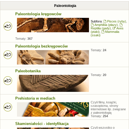
Paleontologia
Paleontologia kręgowców
Subfora:
Pisces (ryby)
,
Amphibia (płazy)
,
Reptilia (gady)
,
Aves
(ptaki)
,
Mammalia
(ssaki)
Tematy:
367
Paleontologia bezkręgowców
Tematy:
24
Paleobotanika
Tematy:
20
Prehistoria w mediach
Czyli filmy, książki,
czasopisma, strony
internetowe itp. związane
z paleontologią
Tematy:
254
Skamieniałości - identyfikacja
Czyli wszystko o