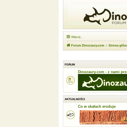
Więcej…
Forum Dinozaury.com
Strona głó
FORUM
Dinozaury.com - z nami prze
AKTUALNOŚCI
Co w skałach eroduje