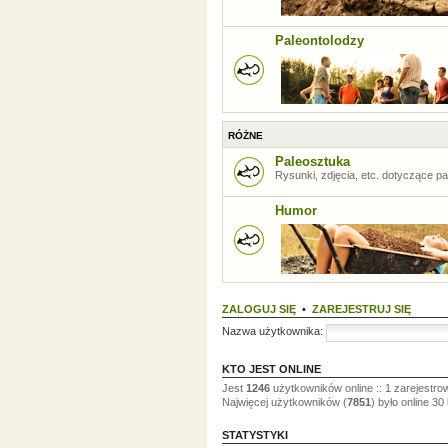
Paleontolodzy
RÓŻNE
Paleosztuka
Rysunki, zdjęcia, etc. dotyczące pal
Humor
ZALOGUJ SIĘ
•
ZAREJESTRUJ SIĘ
Nazwa użytkownika:
KTO JEST ONLINE
Jest
1246
użytkowników online :: 1 zarejestro
Najwięcej użytkowników (
7851
) było online 30
STATYSTYKI