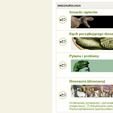
DINOZAUROLOGIA
Gniazdo raptorów
Kącik początkującego dino
Pytania i problemy
Dinosauria (dinozaury)
Ornithopoda (ornitopody) i pozosta
(stegozaury)
,
Ankylosauria (ank
Pachycephalosauria (pachycefaloz