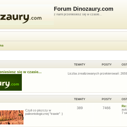
Forum Dinozaury.com
z nami przeniesiesz się w czasie...
wna
TEMATY
POSTY
OST
niesiesz się w czasie...
Liczba zrealizowanych przekierowań: 265
TEMATY
POSTY
OST
Re:
389
7466
aut
Czyli co piszczy w
7 s
paleontologicznej "trawie" :)