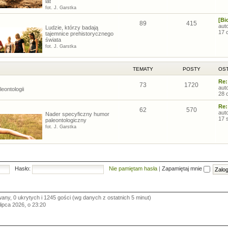
lat
fot. J. Garstka
[Bi
89
415
aut
Ludzie, którzy badają
17 
tajemnice prehistorycznego
świata
fot. J. Garstka
TEMATY
POSTY
OST
Re:
73
1720
aut
eontologii
28 
Re:
62
570
aut
Nader specyficzny humor
17 
paleontologiczny
fot. J. Garstka
Hasło:
Nie pamiętam hasła
|
Zapamiętaj mnie
wany, 0 ukrytych i 1245 gości (wg danych z ostatnich 5 minut)
 lipca 2026, o 23:20