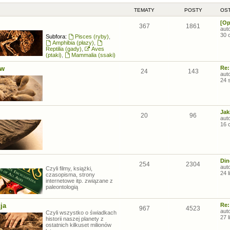
TEMATY
POSTY
OST
[Op
367
1861
aut
30 
Subfora:
Pisces (ryby)
,
Amphibia (płazy)
,
Reptilia (gady)
,
Aves
(ptaki)
,
Mammalia (ssaki)
ów
Re:
24
143
aut
24 
Jak
20
96
aut
16 
Din
254
2304
aut
Czyli filmy, książki,
24 
czasopisma, strony
internetowe itp. związane z
paleontologią
ja
Re:
967
4523
aut
Czyli wszystko o świadkach
27 
historii naszej planety z
ostatnich kilkuset milionów