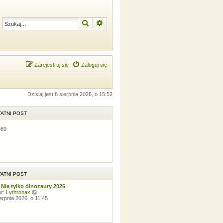
Szukaj
Wyszukiwanie zaawansowane
Zarejestruj się
Zaloguj się
Dzisiaj jest 8 sierpnia 2026, o 15:52
ATNI POST
989
ATNI POST
 Nie tylko dinozaury 2026
W
or:
Lythronax
y
ierpnia 2026, o 11:45
ś
w
i
e