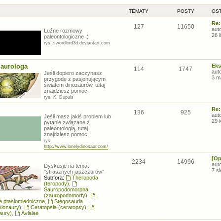
TEMATY
POSTY
OST
Re:
127
11650
aut
Luźne rozmowy
26 
paleontologiczne :)
rys. swordlord3d.deviantart.com
zaurologa
Eks
114
1747
aut
Jeśli dopiero zaczynasz
3 m
przygodę z pasjonującym
światem dinozaurów, tutaj
znajdziesz pomoc.
rys. K. Dupuis
Re:
136
925
aut
Jeśli masz jakiś problem lub
29 
pytanie związane z
paleontologią, tutaj
znajdziesz pomoc.
rys.
http://www.lonelydinosaur.com/
[Op
2234
14996
aut
Dyskusje na temat
7 s
"strasznych jaszczurów"
Subfora:
Theropoda
(teropody)
,
Sauropodomorpha
(zauropodomorfy)
,
łe ptasiomiedniczne
,
Stegosauria
ylozaury)
,
Ceratopsia (ceratopsy)
,
aury)
,
Avialae