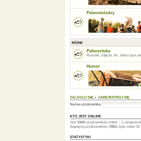
Paleontolodzy
RÓŻNE
Paleosztuka
Rysunki, zdjęcia, etc. dotyczące pal
Humor
ZALOGUJ SIĘ
•
ZAREJESTRUJ SIĘ
Nazwa użytkownika:
KTO JEST ONLINE
Jest
1504
użytkowników online :: 1 zarejestro
Najwięcej użytkowników (
7851
) było online 30
STATYSTYKI