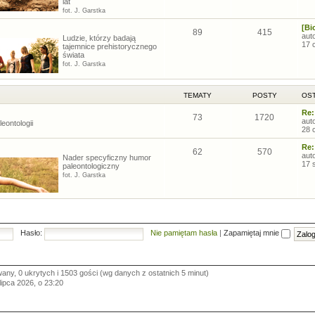
lat
fot. J. Garstka
[Bi
89
415
aut
Ludzie, którzy badają
17 
tajemnice prehistorycznego
świata
fot. J. Garstka
TEMATY
POSTY
OST
Re:
73
1720
aut
eontologii
28 
Re:
62
570
aut
Nader specyficzny humor
17 
paleontologiczny
fot. J. Garstka
Hasło:
Nie pamiętam hasła
|
Zapamiętaj mnie
wany, 0 ukrytych i 1503 gości (wg danych z ostatnich 5 minut)
 lipca 2026, o 23:20