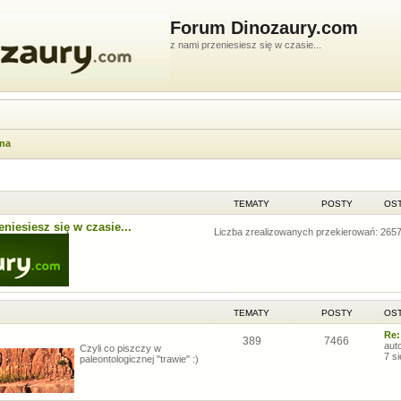
Forum Dinozaury.com
z nami przeniesiesz się w czasie...
wna
TEMATY
POSTY
OST
niesiesz się w czasie...
Liczba zrealizowanych przekierowań: 265
TEMATY
POSTY
OST
Re:
389
7466
aut
Czyli co piszczy w
7 s
paleontologicznej "trawie" :)