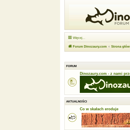
Więcej…
Forum Dinozaury.com
Strona głó
FORUM
Dinozaury.com - z nami prze
AKTUALNOŚCI
Co w skałach eroduje