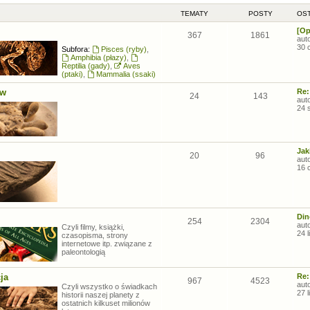
TEMATY
POSTY
OST
[Op
367
1861
aut
30 
Subfora:
Pisces (ryby)
,
Amphibia (płazy)
,
Reptilia (gady)
,
Aves
(ptaki)
,
Mammalia (ssaki)
ów
Re:
24
143
aut
24 
Jak
20
96
aut
16 
Din
254
2304
aut
Czyli filmy, książki,
24 
czasopisma, strony
internetowe itp. związane z
paleontologią
ja
Re:
967
4523
aut
Czyli wszystko o świadkach
27 
historii naszej planety z
ostatnich kilkuset milionów