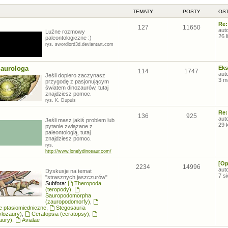
TEMATY
POSTY
OST
Re:
127
11650
aut
Luźne rozmowy
26 
paleontologiczne :)
rys. swordlord3d.deviantart.com
zaurologa
Eks
114
1747
aut
Jeśli dopiero zaczynasz
3 m
przygodę z pasjonującym
światem dinozaurów, tutaj
znajdziesz pomoc.
rys. K. Dupuis
Re:
136
925
aut
Jeśli masz jakiś problem lub
29 
pytanie związane z
paleontologią, tutaj
znajdziesz pomoc.
rys.
http://www.lonelydinosaur.com/
[Op
2234
14996
aut
Dyskusje na temat
7 s
"strasznych jaszczurów"
Subfora:
Theropoda
(teropody)
,
Sauropodomorpha
(zauropodomorfy)
,
łe ptasiomiedniczne
,
Stegosauria
ylozaury)
,
Ceratopsia (ceratopsy)
,
aury)
,
Avialae