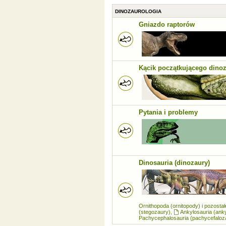
DINOZAUROLOGIA
Gniazdo raptorów
Kącik początkującego dino
Pytania i problemy
Dinosauria (dinozaury)
Ornithopoda (ornitopody) i pozosta
(stegozaury)
,
Ankylosauria (ank
Pachycephalosauria (pachycefaloz