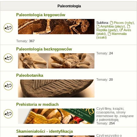
Paleontologia
Paleontologia kręgowców
Subfora:
Pisces (ryby)
,
Amphibia (płazy)
,
Reptilia (gady)
,
Aves
(ptaki)
,
Mammalia
(ssaki)
Tematy:
367
Paleontologia bezkręgowców
Tematy:
24
Paleobotanika
Tematy:
20
Prehistoria w mediach
Czyli filmy, książki,
czasopisma, strony
internetowe itp. związane
z paleontologią
Tematy:
254
Skamieniałości - identyfikacja
Czyli wszystko o