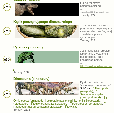
Luźne rozmowy
paleontologiczne :)
rys.
swordlord3d.deviantart.com
Tematy:
127
Kącik początkującego dinozaurologa
Jeśli dopiero zaczynasz
przygodę z pasjonującym
światem dinozaurów, tutaj
znajdziesz pomoc.
rys. K. Dupuis
Tematy:
114
Pytania i problemy
Jeśli masz jakiś problem
lub pytanie związane z
paleontologią, tutaj
znajdziesz pomoc.
rys.
http://www.lonelydinosaur.com
/
Tematy:
136
Dinosauria (dinozaury)
Dyskusje na temat
"strasznych jaszczurów"
Subfora:
Theropoda
(teropody)
,
Sauropodomorpha
(zauropodomorfy)
,
Ornithopoda (ornitopody) i pozostałe ptasiomiedniczne
,
Stegosauria
(stegozaury)
,
Ankylosauria (ankylozaury)
,
Ceratopsia (ceratopsy)
,
Pachycephalosauria (pachycefalozaury)
,
Avialae
Tematy:
2233