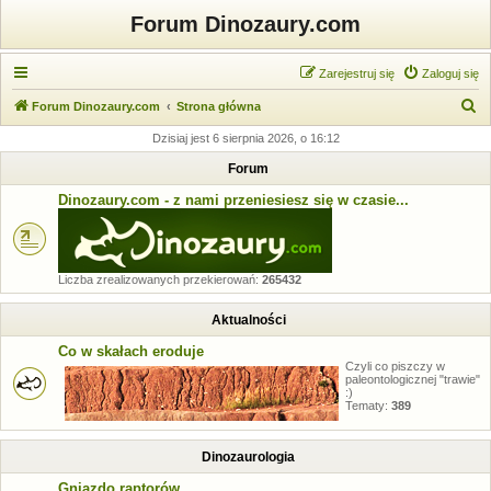
Forum Dinozaury.com
Zarejestruj się
Zaloguj się
S
Forum Dinozaury.com
Strona główna
z
Dzisiaj jest 6 sierpnia 2026, o 16:12
u
Forum
k
Dinozaury.com - z nami przeniesiesz się w czasie...
a
j
Liczba zrealizowanych przekierowań:
265432
Aktualności
Co w skałach eroduje
Czyli co piszczy w
paleontologicznej "trawie"
:)
Tematy:
389
Dinozaurologia
Gniazdo raptorów