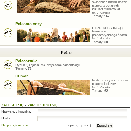
świadkach historii naszej
planety z ostatnich
kilkuset milionów lat
fot. J. Garstka
Tematy:
967
Paleontolodzy
Ludzie, którzy badają
tajemnice
prehistorycznego świata
fot. J. Garstka
Tematy:
89
Różne
Paleosztuka
Rysunki, zdjęcia, etc. dotyczące paleontologii
Tematy:
73
Humor
Nader specyficzny humor
paleontologiczny
fot. J. Garstka
Tematy:
62
ZALOGUJ SIĘ
•
ZAREJESTRUJ SIĘ
Nazwa użytkownika:
Hasło:
Nie pamiętam hasła
Zapamiętaj mnie