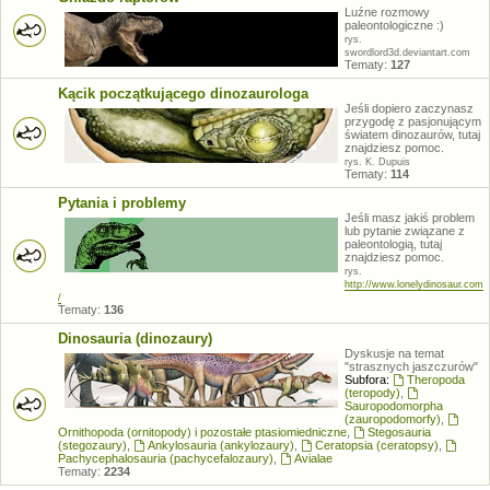
Luźne rozmowy
paleontologiczne :)
rys.
swordlord3d.deviantart.com
Tematy:
127
Kącik początkującego dinozaurologa
Jeśli dopiero zaczynasz
przygodę z pasjonującym
światem dinozaurów, tutaj
znajdziesz pomoc.
rys. K. Dupuis
Tematy:
114
Pytania i problemy
Jeśli masz jakiś problem
lub pytanie związane z
paleontologią, tutaj
znajdziesz pomoc.
rys.
http://www.lonelydinosaur.com
/
Tematy:
136
Dinosauria (dinozaury)
Dyskusje na temat
"strasznych jaszczurów"
Subfora:
Theropoda
(teropody)
,
Sauropodomorpha
(zauropodomorfy)
,
Ornithopoda (ornitopody) i pozostałe ptasiomiedniczne
,
Stegosauria
(stegozaury)
,
Ankylosauria (ankylozaury)
,
Ceratopsia (ceratopsy)
,
Pachycephalosauria (pachycefalozaury)
,
Avialae
Tematy:
2234