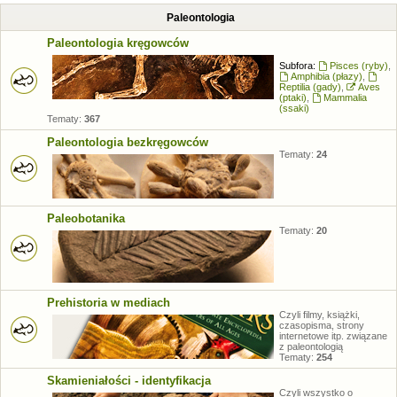
Paleontologia
Paleontologia kręgowców
Subfora:
Pisces (ryby)
,
Amphibia (płazy)
,
Reptilia (gady)
,
Aves
(ptaki)
,
Mammalia
(ssaki)
Tematy:
367
Paleontologia bezkręgowców
Tematy:
24
Paleobotanika
Tematy:
20
Prehistoria w mediach
Czyli filmy, książki,
czasopisma, strony
internetowe itp. związane
z paleontologią
Tematy:
254
Skamieniałości - identyfikacja
Czyli wszystko o