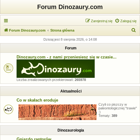
Forum Dinozaury.com
Zarejestruj się
Zaloguj się
S
Forum Dinozaury.com
Strona główna
z
Dzisiaj jest 8 sierpnia 2026, o 14:08
u
Forum
k
Dinozaury.com - z nami przeniesiesz się w czasie...
a
j
Liczba zrealizowanych przekierowań:
265978
Aktualności
Co w skałach eroduje
Czyli co piszczy w
paleontologicznej "trawie"
:)
Tematy:
389
Dinozaurologia
Gniazdo raptorów