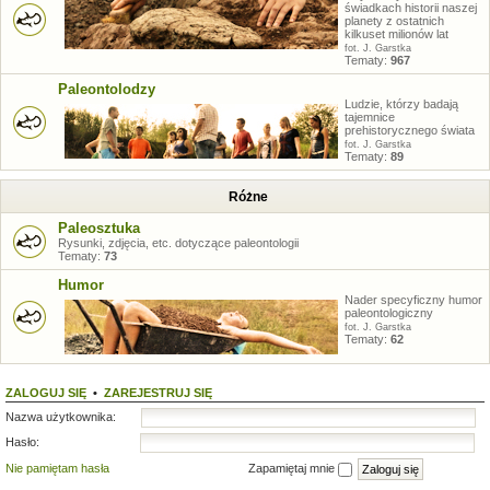
świadkach historii naszej
planety z ostatnich
kilkuset milionów lat
fot. J. Garstka
Tematy:
967
Paleontolodzy
Ludzie, którzy badają
tajemnice
prehistorycznego świata
fot. J. Garstka
Tematy:
89
Różne
Paleosztuka
Rysunki, zdjęcia, etc. dotyczące paleontologii
Tematy:
73
Humor
Nader specyficzny humor
paleontologiczny
fot. J. Garstka
Tematy:
62
ZALOGUJ SIĘ
•
ZAREJESTRUJ SIĘ
Nazwa użytkownika:
Hasło:
Nie pamiętam hasła
Zapamiętaj mnie