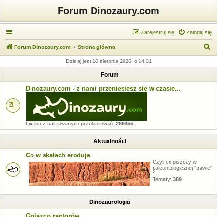
Forum Dinozaury.com
Zarejestruj się
Zaloguj się
S
Forum Dinozaury.com
Strona główna
z
Dzisiaj jest 10 sierpnia 2026, o 14:31
u
Forum
k
Dinozaury.com - z nami przeniesiesz się w czasie...
a
j
Liczba zrealizowanych przekierowań:
266655
Aktualności
Co w skałach eroduje
Czyli co piszczy w
paleontologicznej "trawie"
:)
Tematy:
389
Dinozaurologia
Gniazdo raptorów