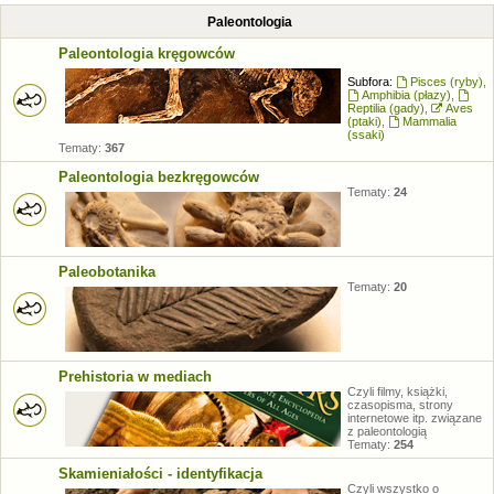
Paleontologia
Paleontologia kręgowców
Subfora:
Pisces (ryby)
,
Amphibia (płazy)
,
Reptilia (gady)
,
Aves
(ptaki)
,
Mammalia
(ssaki)
Tematy:
367
Paleontologia bezkręgowców
Tematy:
24
Paleobotanika
Tematy:
20
Prehistoria w mediach
Czyli filmy, książki,
czasopisma, strony
internetowe itp. związane
z paleontologią
Tematy:
254
Skamieniałości - identyfikacja
Czyli wszystko o