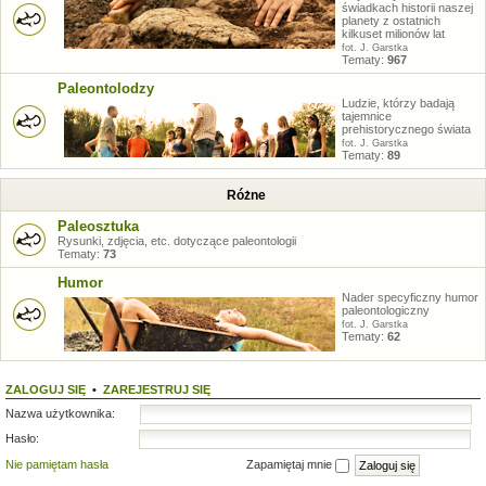
świadkach historii naszej
planety z ostatnich
kilkuset milionów lat
fot. J. Garstka
Tematy:
967
Paleontolodzy
Ludzie, którzy badają
tajemnice
prehistorycznego świata
fot. J. Garstka
Tematy:
89
Różne
Paleosztuka
Rysunki, zdjęcia, etc. dotyczące paleontologii
Tematy:
73
Humor
Nader specyficzny humor
paleontologiczny
fot. J. Garstka
Tematy:
62
ZALOGUJ SIĘ
•
ZAREJESTRUJ SIĘ
Nazwa użytkownika:
Hasło:
Nie pamiętam hasła
Zapamiętaj mnie