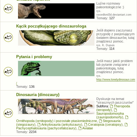
Luźne rozmowy
paleontologiczne :)
rys.
swordlord3d.deviantart.com
Tematy:
127
Kącik początkującego dinozaurologa
Jeśli dopiero zaczynasz
przygodę z pasjonującym
światem dinozaurów, tutaj
znajdziesz pomoc.
rys. K. Dupuis
Tematy:
114
Pytania i problemy
Jeśli masz jakiś problem
lub pytanie związane z
paleontologią, tutaj
znajdziesz pomoc.
rys.
http://www.lonelydinosaur.com
/
Tematy:
136
Dinosauria (dinozaury)
Dyskusje na temat
"strasznych jaszczurów"
Subfora:
Theropoda
(teropody)
,
Sauropodomorpha
(zauropodomorfy)
,
Ornithopoda (ornitopody) i pozostałe ptasiomiedniczne
,
Stegosauria
(stegozaury)
,
Ankylosauria (ankylozaury)
,
Ceratopsia (ceratopsy)
,
Pachycephalosauria (pachycefalozaury)
,
Avialae
Tematy:
2234