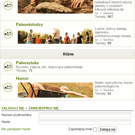
świadkach historii naszej
planety z ostatnich
kilkuset milionów lat
fot. J. Garstka
Tematy:
967
Paleontolodzy
Ludzie, którzy badają
tajemnice
prehistorycznego świata
fot. J. Garstka
Tematy:
89
Różne
Paleosztuka
Rysunki, zdjęcia, etc. dotyczące paleontologii
Tematy:
73
Humor
Nader specyficzny humor
paleontologiczny
fot. J. Garstka
Tematy:
62
ZALOGUJ SIĘ
•
ZAREJESTRUJ SIĘ
Nazwa użytkownika:
Hasło:
Nie pamiętam hasła
Zapamiętaj mnie