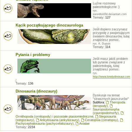
Luźne rozmowy
paleontologiczne :)
rys.
swordlord3d.deviantart.com
Tematy:
127
Kącik początkującego dinozaurologa
Jeśli dopiero zaczynasz
przygodę z pasjonującym
światem dinozaurów, tutaj
znajdziesz pomoc.
rys. K. Dupuis
Tematy:
114
Pytania i problemy
Jeśli masz jakiś problem
lub pytanie związane z
paleontologią, tutaj
znajdziesz pomoc.
rys.
http://www.lonelydinosaur.com
/
Tematy:
136
Dinosauria (dinozaury)
Dyskusje na temat
"strasznych jaszczurów"
Subfora:
Theropoda
(teropody)
,
Sauropodomorpha
(zauropodomorfy)
,
Ornithopoda (ornitopody) i pozostałe ptasiomiedniczne
,
Stegosauria
(stegozaury)
,
Ankylosauria (ankylozaury)
,
Ceratopsia (ceratopsy)
,
Pachycephalosauria (pachycefalozaury)
,
Avialae
Tematy:
2234