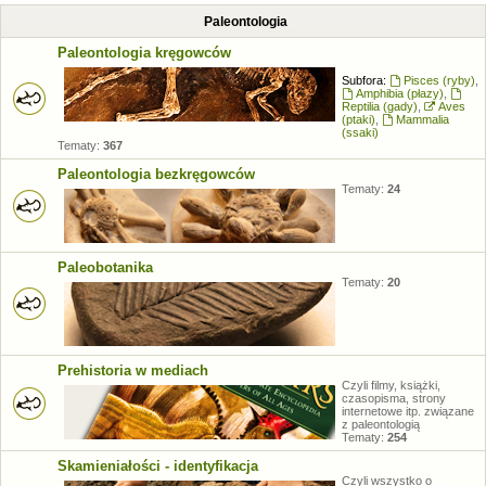
Paleontologia
Paleontologia kręgowców
Subfora:
Pisces (ryby)
,
Amphibia (płazy)
,
Reptilia (gady)
,
Aves
(ptaki)
,
Mammalia
(ssaki)
Tematy:
367
Paleontologia bezkręgowców
Tematy:
24
Paleobotanika
Tematy:
20
Prehistoria w mediach
Czyli filmy, książki,
czasopisma, strony
internetowe itp. związane
z paleontologią
Tematy:
254
Skamieniałości - identyfikacja
Czyli wszystko o