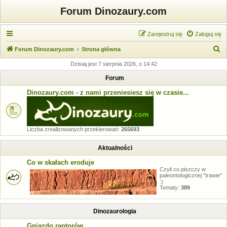
Forum Dinozaury.com
Zarejestruj się
Zaloguj się
S
Forum Dinozaury.com
Strona główna
z
Dzisiaj jest 7 sierpnia 2026, o 14:42
u
Forum
k
Dinozaury.com - z nami przeniesiesz się w czasie...
a
j
Liczba zrealizowanych przekierowań:
265693
Aktualności
Co w skałach eroduje
Czyli co piszczy w
paleontologicznej "trawie"
:)
Tematy:
389
Dinozaurologia
Gniazdo raptorów