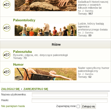
świadkach historii naszej
planety z ostatnich
kilkuset milionów lat
fot. J. Garstka
Tematy:
967
Paleontolodzy
Ludzie, którzy badają
tajemnice
prehistorycznego świata
fot. J. Garstka
Tematy:
89
Różne
Paleosztuka
Rysunki, zdjęcia, etc. dotyczące paleontologii
Tematy:
73
Humor
Nader specyficzny humor
paleontologiczny
fot. J. Garstka
Tematy:
62
ZALOGUJ SIĘ
•
ZAREJESTRUJ SIĘ
Nazwa użytkownika:
Hasło:
Nie pamiętam hasła
Zapamiętaj mnie