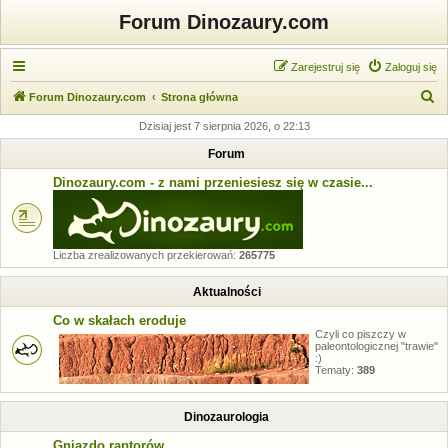
Forum Dinozaury.com
Zarejestruj się
Zaloguj się
S
Forum Dinozaury.com
Strona główna
z
Dzisiaj jest 7 sierpnia 2026, o 22:13
u
Forum
k
Dinozaury.com - z nami przeniesiesz się w czasie...
a
j
Liczba zrealizowanych przekierowań:
265775
Aktualności
Co w skałach eroduje
Czyli co piszczy w
paleontologicznej "trawie"
:)
Tematy:
389
Dinozaurologia
Gniazdo raptorów