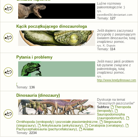
Luźne rozmowy
paleontologiczne :)
rys.
swordlord3d.deviantart.com
Tematy:
127
Kącik początkującego dinozaurologa
Jeśli dopiero zaczynasz
przygodę z pasjonującym
światem dinozaurów, tutaj
znajdziesz pomoc.
rys. K. Dupuis
Tematy:
114
Pytania i problemy
Jeśli masz jakiś problem
lub pytanie związane z
paleontologią, tutaj
znajdziesz pomoc.
rys.
http://www.lonelydinosaur.com
/
Tematy:
136
Dinosauria (dinozaury)
Dyskusje na temat
"strasznych jaszczurów"
Subfora:
Theropoda
(teropody)
,
Sauropodomorpha
(zauropodomorfy)
,
Ornithopoda (ornitopody) i pozostałe ptasiomiedniczne
,
Stegosauria
(stegozaury)
,
Ankylosauria (ankylozaury)
,
Ceratopsia (ceratopsy)
,
Pachycephalosauria (pachycefalozaury)
,
Avialae
Tematy:
2234