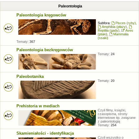
Paleontologia
Paleontologia kręgowców
Subfora:
Pisces (ryby)
,
Amphibia (płazy)
,
Reptilia (gady)
,
Aves
(ptaki)
,
Mammalia
(ssaki)
Tematy:
367
Paleontologia bezkręgowców
Tematy:
24
Paleobotanika
Tematy:
20
Prehistoria w mediach
Czyli filmy, książki,
czasopisma, strony
internetowe itp. związane
z paleontologią
Tematy:
254
Skamieniałości - identyfikacja
Czyli wszystko o