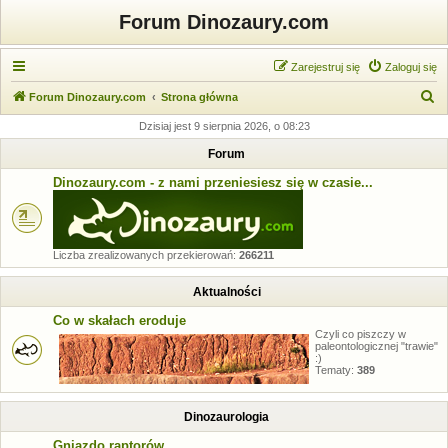
Forum Dinozaury.com
Zarejestruj się
Zaloguj się
S
Forum Dinozaury.com
Strona główna
z
Dzisiaj jest 9 sierpnia 2026, o 08:23
u
Forum
k
Dinozaury.com - z nami przeniesiesz się w czasie...
a
j
Liczba zrealizowanych przekierowań:
266211
Aktualności
Co w skałach eroduje
Czyli co piszczy w
paleontologicznej "trawie"
:)
Tematy:
389
Dinozaurologia
Gniazdo raptorów