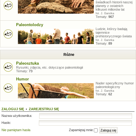
świadkach historii naszej
planety z ostatnich
kilkuset milionów lat
fot. J. Garstka
Tematy:
967
Paleontolodzy
Ludzie, którzy badają
tajemnice
prehistorycznego świata
fot. J. Garstka
Tematy:
89
Różne
Paleosztuka
Rysunki, zdjęcia, etc. dotyczące paleontologii
Tematy:
73
Humor
Nader specyficzny humor
paleontologiczny
fot. J. Garstka
Tematy:
62
ZALOGUJ SIĘ
•
ZAREJESTRUJ SIĘ
Nazwa użytkownika:
Hasło:
Nie pamiętam hasła
Zapamiętaj mnie