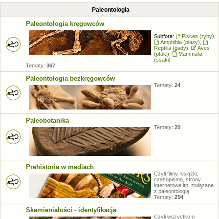
Paleontologia
Paleontologia kręgowców
Subfora:
Pisces (ryby)
,
Amphibia (płazy)
,
Reptilia (gady)
,
Aves
(ptaki)
,
Mammalia
(ssaki)
Tematy:
367
Paleontologia bezkręgowców
Tematy:
24
Paleobotanika
Tematy:
20
Prehistoria w mediach
Czyli filmy, książki,
czasopisma, strony
internetowe itp. związane
z paleontologią
Tematy:
254
Skamieniałości - identyfikacja
Czyli wszystko o