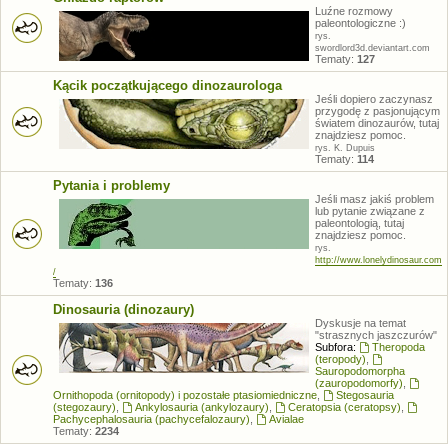
Luźne rozmowy
paleontologiczne :)
rys.
swordlord3d.deviantart.com
Tematy:
127
Kącik początkującego dinozaurologa
Jeśli dopiero zaczynasz
przygodę z pasjonującym
światem dinozaurów, tutaj
znajdziesz pomoc.
rys. K. Dupuis
Tematy:
114
Pytania i problemy
Jeśli masz jakiś problem
lub pytanie związane z
paleontologią, tutaj
znajdziesz pomoc.
rys.
http://www.lonelydinosaur.com
/
Tematy:
136
Dinosauria (dinozaury)
Dyskusje na temat
"strasznych jaszczurów"
Subfora:
Theropoda
(teropody)
,
Sauropodomorpha
(zauropodomorfy)
,
Ornithopoda (ornitopody) i pozostałe ptasiomiedniczne
,
Stegosauria
(stegozaury)
,
Ankylosauria (ankylozaury)
,
Ceratopsia (ceratopsy)
,
Pachycephalosauria (pachycefalozaury)
,
Avialae
Tematy:
2234