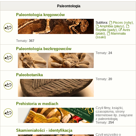
Paleontologia
Paleontologia kręgowców
Subfora:
Pisces (ryby)
,
Amphibia (płazy)
,
Reptilia (gady)
,
Aves
(ptaki)
,
Mammalia
(ssaki)
Tematy:
367
Paleontologia bezkręgowców
Tematy:
24
Paleobotanika
Tematy:
20
Prehistoria w mediach
Czyli filmy, książki,
czasopisma, strony
internetowe itp. związane
z paleontologią
Tematy:
254
Skamieniałości - identyfikacja
Czyli wszystko o