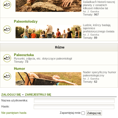
świadkach historii naszej
planety z ostatnich
kilkuset milionów lat
fot. J. Garstka
Tematy:
967
Paleontolodzy
Ludzie, którzy badają
tajemnice
prehistorycznego świata
fot. J. Garstka
Tematy:
89
Różne
Paleosztuka
Rysunki, zdjęcia, etc. dotyczące paleontologii
Tematy:
73
Humor
Nader specyficzny humor
paleontologiczny
fot. J. Garstka
Tematy:
62
ZALOGUJ SIĘ
•
ZAREJESTRUJ SIĘ
Nazwa użytkownika:
Hasło:
Nie pamiętam hasła
Zapamiętaj mnie