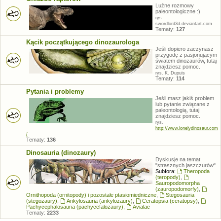
Luźne rozmowy
paleontologiczne :)
rys.
swordlord3d.deviantart.com
Tematy:
127
Kącik początkującego dinozaurologa
Jeśli dopiero zaczynasz
przygodę z pasjonującym
światem dinozaurów, tutaj
znajdziesz pomoc.
rys. K. Dupuis
Tematy:
114
Pytania i problemy
Jeśli masz jakiś problem
lub pytanie związane z
paleontologią, tutaj
znajdziesz pomoc.
rys.
http://www.lonelydinosaur.com
/
Tematy:
136
Dinosauria (dinozaury)
Dyskusje na temat
"strasznych jaszczurów"
Subfora:
Theropoda
(teropody)
,
Sauropodomorpha
(zauropodomorfy)
,
Ornithopoda (ornitopody) i pozostałe ptasiomiedniczne
,
Stegosauria
(stegozaury)
,
Ankylosauria (ankylozaury)
,
Ceratopsia (ceratopsy)
,
Pachycephalosauria (pachycefalozaury)
,
Avialae
Tematy:
2233