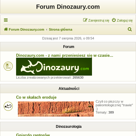
Forum Dinozaury.com
Zarejestruj się
Zaloguj się
S
Forum Dinozaury.com
Strona główna
z
Dzisiaj jest 7 sierpnia 2026, o 09:54
u
Forum
k
Dinozaury.com - z nami przeniesiesz się w czasie...
a
j
Liczba zrealizowanych przekierowań:
265630
Aktualności
Co w skałach eroduje
Czyli co piszczy w
paleontologicznej "trawie"
:)
Tematy:
389
Dinozaurologia
Gniazdo raptorów