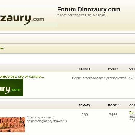
Forum Dinozaury.com
z nami przeniesiesz się w czasie...
wna
TEMATY
POSTY
OST
niesiesz się w czasie...
Liczba zrealizowanych przekierowań: 266
TEMATY
POSTY
OST
Re:
389
7466
aut
Czyli co piszczy w
7 s
paleontologicznej "trawie" :)