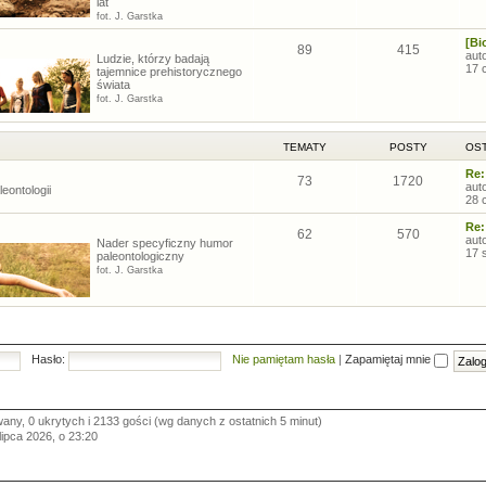
lat
fot. J. Garstka
[Bi
89
415
aut
Ludzie, którzy badają
17 
tajemnice prehistorycznego
świata
fot. J. Garstka
TEMATY
POSTY
OST
Re:
73
1720
aut
eontologii
28 
Re:
62
570
aut
Nader specyficzny humor
17 
paleontologiczny
fot. J. Garstka
Hasło:
Nie pamiętam hasła
|
Zapamiętaj mnie
wany, 0 ukrytych i 2133 gości (wg danych z ostatnich 5 minut)
 lipca 2026, o 23:20