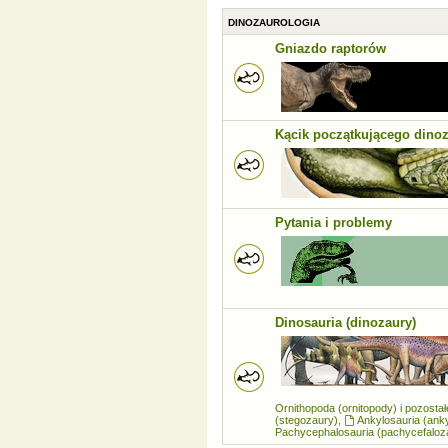
DINOZAUROLOGIA
Gniazdo raptorów
Kącik początkującego dino
Pytania i problemy
Dinosauria (dinozaury)
Ornithopoda (ornitopody) i pozosta
(stegozaury)
,
Ankylosauria (ank
Pachycephalosauria (pachycefaloz