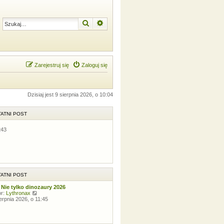
Szukaj
Wyszukiwanie zaawansowane
Zarejestruj się
Zaloguj się
Dzisiaj jest 9 sierpnia 2026, o 10:04
ATNI POST
243
ATNI POST
 Nie tylko dinozaury 2026
W
or:
Lythronax
y
ierpnia 2026, o 11:45
ś
w
i
e