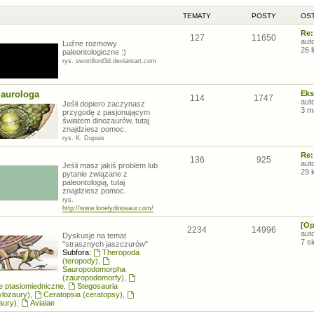
TEMATY
POSTY
OST
Re:
127
11650
aut
Luźne rozmowy
26 
paleontologiczne :)
rys. swordlord3d.deviantart.com
zaurologa
Eks
114
1747
aut
Jeśli dopiero zaczynasz
3 m
przygodę z pasjonującym
światem dinozaurów, tutaj
znajdziesz pomoc.
rys. K. Dupuis
Re:
136
925
aut
Jeśli masz jakiś problem lub
29 
pytanie związane z
paleontologią, tutaj
znajdziesz pomoc.
rys.
http://www.lonelydinosaur.com/
[Op
2234
14996
aut
Dyskusje na temat
7 s
"strasznych jaszczurów"
Subfora:
Theropoda
(teropody)
,
Sauropodomorpha
(zauropodomorfy)
,
łe ptasiomiedniczne
,
Stegosauria
ylozaury)
,
Ceratopsia (ceratopsy)
,
aury)
,
Avialae