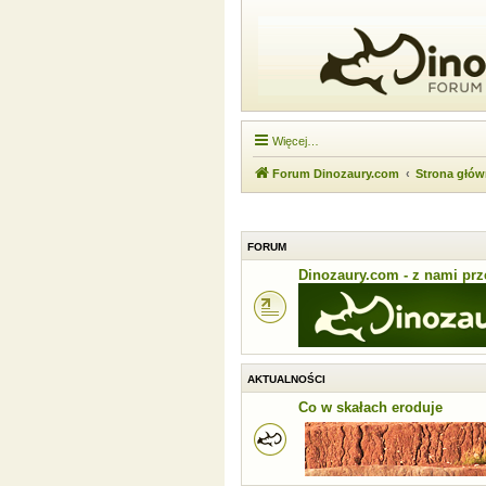
Więcej…
Forum Dinozaury.com
Strona głó
FORUM
Dinozaury.com - z nami prze
AKTUALNOŚCI
Co w skałach eroduje