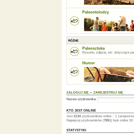
Paleontolodzy
RÓŻNE
Paleosztuka
Rysunki, zdjęcia, etc. dotyczące pal
Humor
ZALOGUJ SIĘ
•
ZAREJESTRUJ SIĘ
Nazwa użytkownika:
KTO JEST ONLINE
Jest
2134
użytkowników online :: 1 zarejestro
Najwięcej użytkowników (
7851
) było online 30
STATYSTYKI