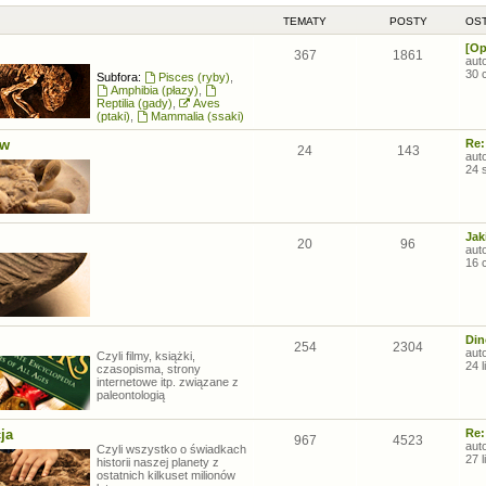
TEMATY
POSTY
OST
[Op
367
1861
aut
30 
Subfora:
Pisces (ryby)
,
Amphibia (płazy)
,
Reptilia (gady)
,
Aves
(ptaki)
,
Mammalia (ssaki)
ów
Re:
24
143
aut
24 
Jak
20
96
aut
16 
Din
254
2304
aut
Czyli filmy, książki,
24 
czasopisma, strony
internetowe itp. związane z
paleontologią
ja
Re:
967
4523
aut
Czyli wszystko o świadkach
27 
historii naszej planety z
ostatnich kilkuset milionów