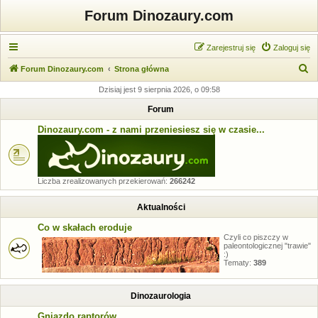
Forum Dinozaury.com
Zarejestruj się
Zaloguj się
S
Forum Dinozaury.com
Strona główna
z
Dzisiaj jest 9 sierpnia 2026, o 09:58
u
Forum
k
Dinozaury.com - z nami przeniesiesz się w czasie...
a
j
Liczba zrealizowanych przekierowań:
266242
Aktualności
Co w skałach eroduje
Czyli co piszczy w
paleontologicznej "trawie"
:)
Tematy:
389
Dinozaurologia
Gniazdo raptorów