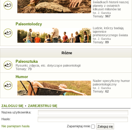
świadkach historii naszej
planety z ostatnich
kilkuset milionów lat
fot. J. Garstka
Tematy:
967
Paleontolodzy
Ludzie, którzy badają
tajemnice
prehistorycznego świata
fot. J. Garstka
Tematy:
89
Różne
Paleosztuka
Rysunki, zdjęcia, etc. dotyczące paleontologii
Tematy:
73
Humor
Nader specyficzny humor
paleontologiczny
fot. J. Garstka
Tematy:
62
ZALOGUJ SIĘ
•
ZAREJESTRUJ SIĘ
Nazwa użytkownika:
Hasło:
Nie pamiętam hasła
Zapamiętaj mnie