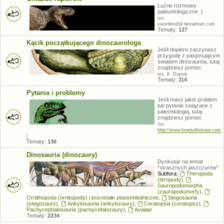
Luźne rozmowy
paleontologiczne :)
rys.
swordlord3d.deviantart.com
Tematy:
127
Kącik początkującego dinozaurologa
Jeśli dopiero zaczynasz
przygodę z pasjonującym
światem dinozaurów, tutaj
znajdziesz pomoc.
rys. K. Dupuis
Tematy:
114
Pytania i problemy
Jeśli masz jakiś problem
lub pytanie związane z
paleontologią, tutaj
znajdziesz pomoc.
rys.
http://www.lonelydinosaur.com
/
Tematy:
136
Dinosauria (dinozaury)
Dyskusje na temat
"strasznych jaszczurów"
Subfora:
Theropoda
(teropody)
,
Sauropodomorpha
(zauropodomorfy)
,
Ornithopoda (ornitopody) i pozostałe ptasiomiedniczne
,
Stegosauria
(stegozaury)
,
Ankylosauria (ankylozaury)
,
Ceratopsia (ceratopsy)
,
Pachycephalosauria (pachycefalozaury)
,
Avialae
Tematy:
2234