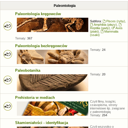
Paleontologia
Paleontologia kręgowców
Subfora:
Pisces (ryby)
,
Amphibia (płazy)
,
Reptilia (gady)
,
Aves
(ptaki)
,
Mammalia
(ssaki)
Tematy:
367
Paleontologia bezkręgowców
Tematy:
24
Paleobotanika
Tematy:
20
Prehistoria w mediach
Czyli filmy, książki,
czasopisma, strony
internetowe itp. związane
z paleontologią
Tematy:
254
Skamieniałości - identyfikacja
Czyli wszystko o