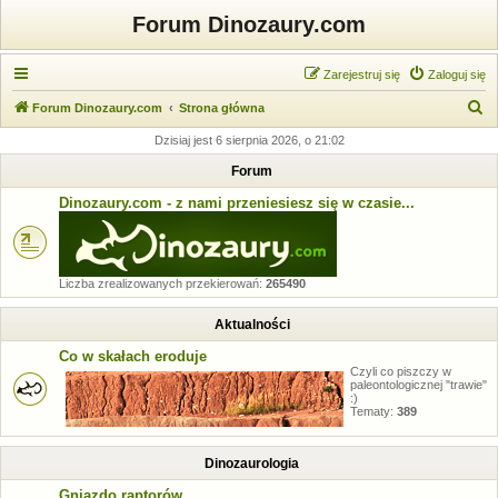
Forum Dinozaury.com
Zarejestruj się
Zaloguj się
S
Forum Dinozaury.com
Strona główna
z
Dzisiaj jest 6 sierpnia 2026, o 21:02
u
Forum
k
Dinozaury.com - z nami przeniesiesz się w czasie...
a
j
Liczba zrealizowanych przekierowań:
265490
Aktualności
Co w skałach eroduje
Czyli co piszczy w
paleontologicznej "trawie"
:)
Tematy:
389
Dinozaurologia
Gniazdo raptorów