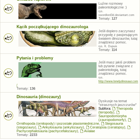
Luźne rozmowy
paleontologiczne :)
rys.
swordlord3d.deviantart.com
Tematy:
127
Kącik początkującego dinozaurologa
Jeśli dopiero zaczynasz
przygodę z pasjonującym
światem dinozaurów, tutaj
znajdziesz pomoc.
rys. K. Dupuis
Tematy:
114
Pytania i problemy
Jeśli masz jakiś problem
lub pytanie związane z
paleontologią, tutaj
znajdziesz pomoc.
rys.
http://www.lonelydinosaur.com
/
Tematy:
136
Dinosauria (dinozaury)
Dyskusje na temat
"strasznych jaszczurów"
Subfora:
Theropoda
(teropody)
,
Sauropodomorpha
(zauropodomorfy)
,
Ornithopoda (ornitopody) i pozostałe ptasiomiedniczne
,
Stegosauria
(stegozaury)
,
Ankylosauria (ankylozaury)
,
Ceratopsia (ceratopsy)
,
Pachycephalosauria (pachycefalozaury)
,
Avialae
Tematy:
2233