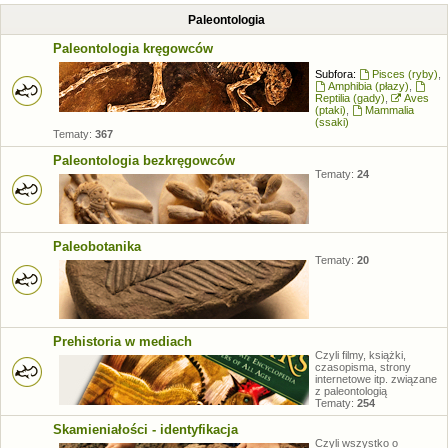
Paleontologia
Paleontologia kręgowców
Subfora:
Pisces (ryby)
,
Amphibia (płazy)
,
Reptilia (gady)
,
Aves
(ptaki)
,
Mammalia
(ssaki)
Tematy:
367
Paleontologia bezkręgowców
Tematy:
24
Paleobotanika
Tematy:
20
Prehistoria w mediach
Czyli filmy, książki,
czasopisma, strony
internetowe itp. związane
z paleontologią
Tematy:
254
Skamieniałości - identyfikacja
Czyli wszystko o