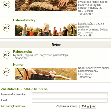
świadkach historii naszej
planety z ostatnich
kilkuset milionów lat
fot. J. Garstka
Tematy:
967
Paleontolodzy
Ludzie, którzy badają
tajemnice
prehistorycznego świata
fot. J. Garstka
Tematy:
89
Różne
Paleosztuka
Rysunki, zdjęcia, etc. dotyczące paleontologii
Tematy:
73
Humor
Nader specyficzny humor
paleontologiczny
fot. J. Garstka
Tematy:
62
ZALOGUJ SIĘ
•
ZAREJESTRUJ SIĘ
Nazwa użytkownika:
Hasło:
Nie pamiętam hasła
Zapamiętaj mnie