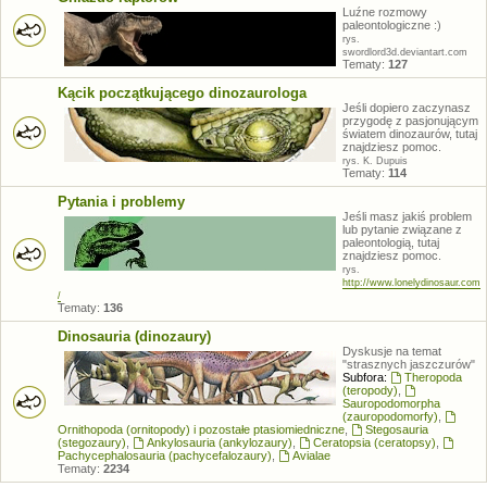
Luźne rozmowy
paleontologiczne :)
rys.
swordlord3d.deviantart.com
Tematy:
127
Kącik początkującego dinozaurologa
Jeśli dopiero zaczynasz
przygodę z pasjonującym
światem dinozaurów, tutaj
znajdziesz pomoc.
rys. K. Dupuis
Tematy:
114
Pytania i problemy
Jeśli masz jakiś problem
lub pytanie związane z
paleontologią, tutaj
znajdziesz pomoc.
rys.
http://www.lonelydinosaur.com
/
Tematy:
136
Dinosauria (dinozaury)
Dyskusje na temat
"strasznych jaszczurów"
Subfora:
Theropoda
(teropody)
,
Sauropodomorpha
(zauropodomorfy)
,
Ornithopoda (ornitopody) i pozostałe ptasiomiedniczne
,
Stegosauria
(stegozaury)
,
Ankylosauria (ankylozaury)
,
Ceratopsia (ceratopsy)
,
Pachycephalosauria (pachycefalozaury)
,
Avialae
Tematy:
2234