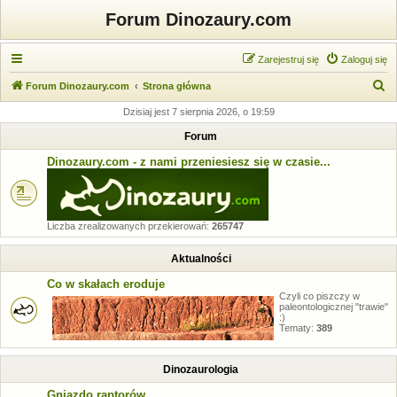
Forum Dinozaury.com
Zarejestruj się
Zaloguj się
S
Forum Dinozaury.com
Strona główna
z
Dzisiaj jest 7 sierpnia 2026, o 19:59
u
Forum
k
Dinozaury.com - z nami przeniesiesz się w czasie...
a
j
Liczba zrealizowanych przekierowań:
265747
Aktualności
Co w skałach eroduje
Czyli co piszczy w
paleontologicznej "trawie"
:)
Tematy:
389
Dinozaurologia
Gniazdo raptorów