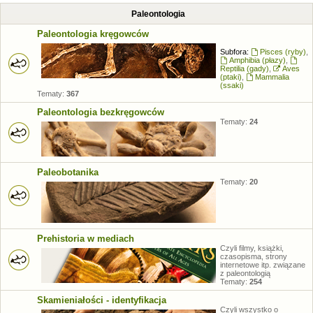
Paleontologia
Paleontologia kręgowców
Subfora:
Pisces (ryby)
,
Amphibia (płazy)
,
Reptilia (gady)
,
Aves
(ptaki)
,
Mammalia
(ssaki)
Tematy:
367
Paleontologia bezkręgowców
Tematy:
24
Paleobotanika
Tematy:
20
Prehistoria w mediach
Czyli filmy, książki,
czasopisma, strony
internetowe itp. związane
z paleontologią
Tematy:
254
Skamieniałości - identyfikacja
Czyli wszystko o