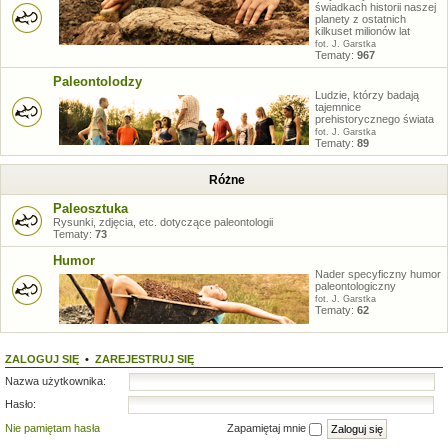
świadkach historii naszej
planety z ostatnich
kilkuset milionów lat
fot. J. Garstka
Tematy:
967
Paleontolodzy
Ludzie, którzy badają
tajemnice
prehistorycznego świata
fot. J. Garstka
Tematy:
89
Różne
Paleosztuka
Rysunki, zdjęcia, etc. dotyczące paleontologii
Tematy:
73
Humor
Nader specyficzny humor
paleontologiczny
fot. J. Garstka
Tematy:
62
ZALOGUJ SIĘ
•
ZAREJESTRUJ SIĘ
Nazwa użytkownika:
Hasło:
Nie pamiętam hasła
Zapamiętaj mnie