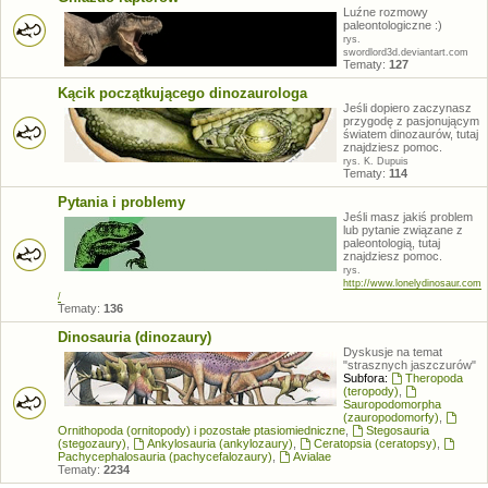
Luźne rozmowy
paleontologiczne :)
rys.
swordlord3d.deviantart.com
Tematy:
127
Kącik początkującego dinozaurologa
Jeśli dopiero zaczynasz
przygodę z pasjonującym
światem dinozaurów, tutaj
znajdziesz pomoc.
rys. K. Dupuis
Tematy:
114
Pytania i problemy
Jeśli masz jakiś problem
lub pytanie związane z
paleontologią, tutaj
znajdziesz pomoc.
rys.
http://www.lonelydinosaur.com
/
Tematy:
136
Dinosauria (dinozaury)
Dyskusje na temat
"strasznych jaszczurów"
Subfora:
Theropoda
(teropody)
,
Sauropodomorpha
(zauropodomorfy)
,
Ornithopoda (ornitopody) i pozostałe ptasiomiedniczne
,
Stegosauria
(stegozaury)
,
Ankylosauria (ankylozaury)
,
Ceratopsia (ceratopsy)
,
Pachycephalosauria (pachycefalozaury)
,
Avialae
Tematy:
2234