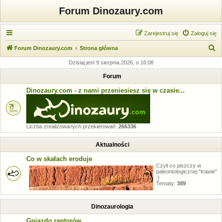
Forum Dinozaury.com
Zarejestruj się
Zaloguj się
S
Forum Dinozaury.com
Strona główna
z
Dzisiaj jest 9 sierpnia 2026, o 16:08
u
Forum
k
Dinozaury.com - z nami przeniesiesz się w czasie...
a
j
Liczba zrealizowanych przekierowań:
266336
Aktualności
Co w skałach eroduje
Czyli co piszczy w
paleontologicznej "trawie"
:)
Tematy:
389
Dinozaurologia
Gniazdo raptorów