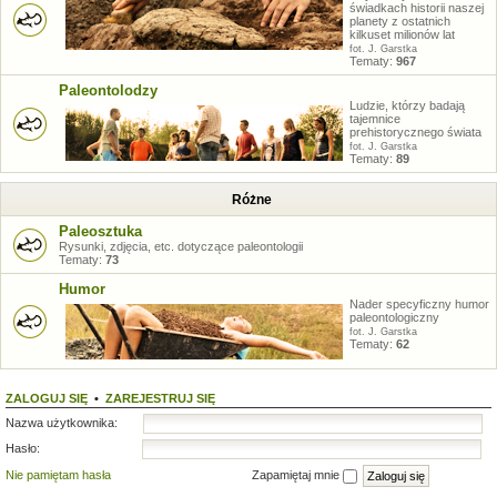
świadkach historii naszej
planety z ostatnich
kilkuset milionów lat
fot. J. Garstka
Tematy:
967
Paleontolodzy
Ludzie, którzy badają
tajemnice
prehistorycznego świata
fot. J. Garstka
Tematy:
89
Różne
Paleosztuka
Rysunki, zdjęcia, etc. dotyczące paleontologii
Tematy:
73
Humor
Nader specyficzny humor
paleontologiczny
fot. J. Garstka
Tematy:
62
ZALOGUJ SIĘ
•
ZAREJESTRUJ SIĘ
Nazwa użytkownika:
Hasło:
Nie pamiętam hasła
Zapamiętaj mnie