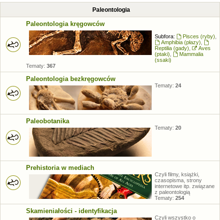
Paleontologia
Paleontologia kręgowców
Subfora:
Pisces (ryby)
,
Amphibia (płazy)
,
Reptilia (gady)
,
Aves
(ptaki)
,
Mammalia
(ssaki)
Tematy:
367
Paleontologia bezkręgowców
Tematy:
24
Paleobotanika
Tematy:
20
Prehistoria w mediach
Czyli filmy, książki,
czasopisma, strony
internetowe itp. związane
z paleontologią
Tematy:
254
Skamieniałości - identyfikacja
Czyli wszystko o