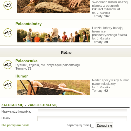
świadkach historii naszej
planety z ostatnich
kilkuset milionów lat
fot. J. Garstka
Tematy:
967
Paleontolodzy
Ludzie, którzy badają
tajemnice
prehistorycznego świata
fot. J. Garstka
Tematy:
89
Różne
Paleosztuka
Rysunki, zdjęcia, etc. dotyczące paleontologii
Tematy:
73
Humor
Nader specyficzny humor
paleontologiczny
fot. J. Garstka
Tematy:
62
ZALOGUJ SIĘ
•
ZAREJESTRUJ SIĘ
Nazwa użytkownika:
Hasło:
Nie pamiętam hasła
Zapamiętaj mnie