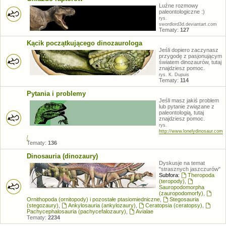
Luźne rozmowy
paleontologiczne :)
rys.
swordlord3d.deviantart.com
Tematy:
127
Kącik początkującego dinozaurologa
Jeśli dopiero zaczynasz
przygodę z pasjonującym
światem dinozaurów, tutaj
znajdziesz pomoc.
rys. K. Dupuis
Tematy:
114
Pytania i problemy
Jeśli masz jakiś problem
lub pytanie związane z
paleontologią, tutaj
znajdziesz pomoc.
rys.
http://www.lonelydinosaur.com
/
Tematy:
136
Dinosauria (dinozaury)
Dyskusje na temat
"strasznych jaszczurów"
Subfora:
Theropoda
(teropody)
,
Sauropodomorpha
(zauropodomorfy)
,
Ornithopoda (ornitopody) i pozostałe ptasiomiedniczne
,
Stegosauria
(stegozaury)
,
Ankylosauria (ankylozaury)
,
Ceratopsia (ceratopsy)
,
Pachycephalosauria (pachycefalozaury)
,
Avialae
Tematy:
2234