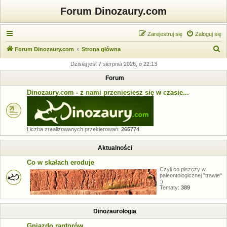
Forum Dinozaury.com
Zarejestruj się
Zaloguj się
S
Forum Dinozaury.com
Strona główna
z
Dzisiaj jest 7 sierpnia 2026, o 22:13
u
Forum
k
Dinozaury.com - z nami przeniesiesz się w czasie...
a
j
Liczba zrealizowanych przekierowań:
265774
Aktualności
Co w skałach eroduje
Czyli co piszczy w
paleontologicznej "trawie"
:)
Tematy:
389
Dinozaurologia
Gniazdo raptorów