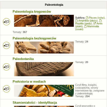
Paleontologia
Paleontologia kręgowców
Subfora:
Pisces (ryby)
,
Amphibia (płazy)
,
Reptilia (gady)
,
Aves
(ptaki)
,
Mammalia
(ssaki)
Tematy:
367
Paleontologia bezkręgowców
Tematy:
24
Paleobotanika
Tematy:
20
Prehistoria w mediach
Czyli filmy, książki,
czasopisma, strony
internetowe itp. związane
z paleontologią
Tematy:
254
Skamieniałości - identyfikacja
Czyli wszystko o