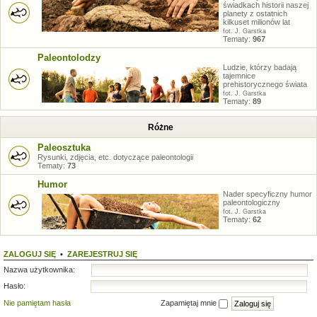
świadkach historii naszej
planety z ostatnich
kilkuset milionów lat
fot. J. Garstka
Tematy:
967
Paleontolodzy
Ludzie, którzy badają
tajemnice
prehistorycznego świata
fot. J. Garstka
Tematy:
89
Różne
Paleosztuka
Rysunki, zdjęcia, etc. dotyczące paleontologii
Tematy:
73
Humor
Nader specyficzny humor
paleontologiczny
fot. J. Garstka
Tematy:
62
ZALOGUJ SIĘ
•
ZAREJESTRUJ SIĘ
Nazwa użytkownika:
Hasło:
Nie pamiętam hasła
Zapamiętaj mnie