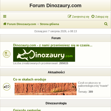
Forum Dinozaury.com
Zarejestruj się
Zaloguj się
S
Forum Dinozaury.com
Strona główna
z
Dzisiaj jest 7 sierpnia 2026, o 08:13
u
Forum
k
Dinozaury.com - z nami przeniesiesz się w czasie...
a
j
Liczba zrealizowanych przekierowań:
265615
Aktualności
Co w skałach eroduje
Czyli co piszczy w
paleontologicznej "trawie"
:)
Tematy:
389
Dinozaurologia
Gniazdo raptorów