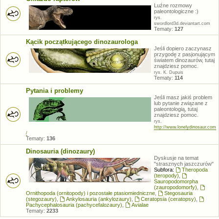
Luźne rozmowy
paleontologiczne :)
rys.
swordlord3d.deviantart.com
Tematy:
127
Kącik początkującego dinozaurologa
Jeśli dopiero zaczynasz
przygodę z pasjonującym
światem dinozaurów, tutaj
znajdziesz pomoc.
rys. K. Dupuis
Tematy:
114
Pytania i problemy
Jeśli masz jakiś problem
lub pytanie związane z
paleontologią, tutaj
znajdziesz pomoc.
rys.
http://www.lonelydinosaur.com
/
Tematy:
136
Dinosauria (dinozaury)
Dyskusje na temat
"strasznych jaszczurów"
Subfora:
Theropoda
(teropody)
,
Sauropodomorpha
(zauropodomorfy)
,
Ornithopoda (ornitopody) i pozostałe ptasiomiedniczne
,
Stegosauria
(stegozaury)
,
Ankylosauria (ankylozaury)
,
Ceratopsia (ceratopsy)
,
Pachycephalosauria (pachycefalozaury)
,
Avialae
Tematy:
2233