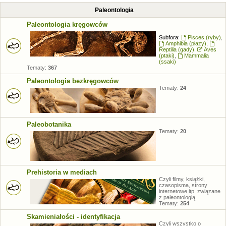
Paleontologia
Paleontologia kręgowców
Subfora:
Pisces (ryby)
,
Amphibia (płazy)
,
Reptilia (gady)
,
Aves
(ptaki)
,
Mammalia
(ssaki)
Tematy:
367
Paleontologia bezkręgowców
Tematy:
24
Paleobotanika
Tematy:
20
Prehistoria w mediach
Czyli filmy, książki,
czasopisma, strony
internetowe itp. związane
z paleontologią
Tematy:
254
Skamieniałości - identyfikacja
Czyli wszystko o