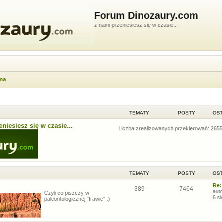
Forum Dinozaury.com
z nami przeniesiesz się w czasie...
wna
TEMATY
POSTY
OST
niesiesz się w czasie...
Liczba zrealizowanych przekierowań: 265
TEMATY
POSTY
OST
Re:
389
7464
aut
Czyli co piszczy w
6 s
paleontologicznej "trawie" :)