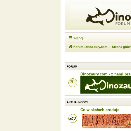
Więcej…
Forum Dinozaury.com
Strona głó
FORUM
Dinozaury.com - z nami prze
AKTUALNOŚCI
Co w skałach eroduje