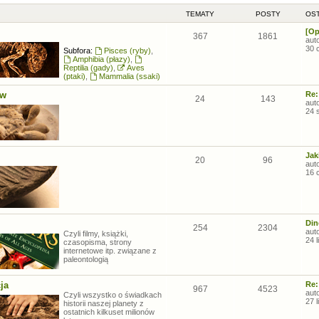
TEMATY
POSTY
OST
[Op
367
1861
aut
30 
Subfora:
Pisces (ryby)
,
Amphibia (płazy)
,
Reptilia (gady)
,
Aves
(ptaki)
,
Mammalia (ssaki)
ów
Re:
24
143
aut
24 
Jak
20
96
aut
16 
Din
254
2304
aut
Czyli filmy, książki,
24 
czasopisma, strony
internetowe itp. związane z
paleontologią
ja
Re:
967
4523
aut
Czyli wszystko o świadkach
27 
historii naszej planety z
ostatnich kilkuset milionów