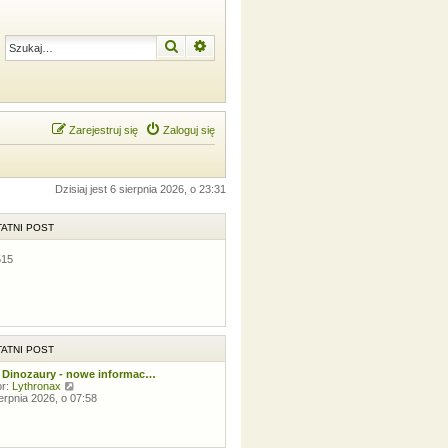
Szukaj
Wyszukiwanie zaawansowane
Zarejestruj się
Zaloguj się
Dzisiaj jest 6 sierpnia 2026, o 23:31
ATNI POST
515
ATNI POST
 Dinozaury - nowe informac…
W
or:
Lythronax
y
ierpnia 2026, o 07:58
ś
w
i
e