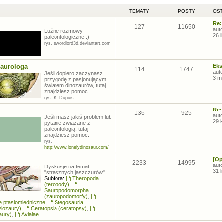
TEMATY
POSTY
OST
Re:
127
11650
aut
Luźne rozmowy
26 
paleontologiczne :)
rys. swordlord3d.deviantart.com
zaurologa
Eks
114
1747
aut
Jeśli dopiero zaczynasz
3 m
przygodę z pasjonującym
światem dinozaurów, tutaj
znajdziesz pomoc.
rys. K. Dupuis
Re:
136
925
aut
Jeśli masz jakiś problem lub
29 
pytanie związane z
paleontologią, tutaj
znajdziesz pomoc.
rys.
http://www.lonelydinosaur.com/
[Op
2233
14995
aut
Dyskusje na temat
31 
"strasznych jaszczurów"
Subfora:
Theropoda
(teropody)
,
Sauropodomorpha
(zauropodomorfy)
,
łe ptasiomiedniczne
,
Stegosauria
ylozaury)
,
Ceratopsia (ceratopsy)
,
aury)
,
Avialae