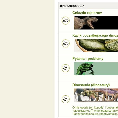
DINOZAUROLOGIA
Gniazdo raptorów
Kącik początkującego dino
Pytania i problemy
Dinosauria (dinozaury)
Ornithopoda (ornitopody) i pozosta
(stegozaury)
,
Ankylosauria (ank
Pachycephalosauria (pachycefaloz