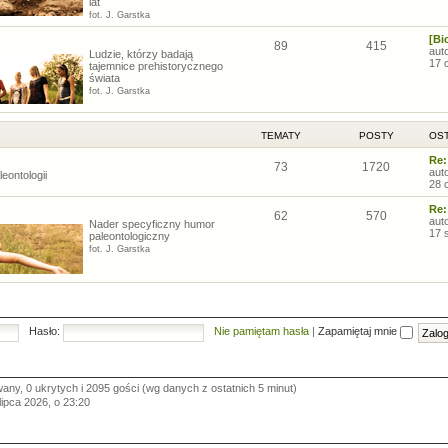
lat
fot. J. Garstka
[Bi
89
415
aut
Ludzie, którzy badają
17 
tajemnice prehistorycznego
świata
fot. J. Garstka
TEMATY
POSTY
OST
Re:
73
1720
aut
eontologii
28 
Re:
62
570
aut
Nader specyficzny humor
17 
paleontologiczny
fot. J. Garstka
Hasło:
Nie pamiętam hasła
|
Zapamiętaj mnie
wany, 0 ukrytych i 2095 gości (wg danych z ostatnich 5 minut)
 lipca 2026, o 23:20