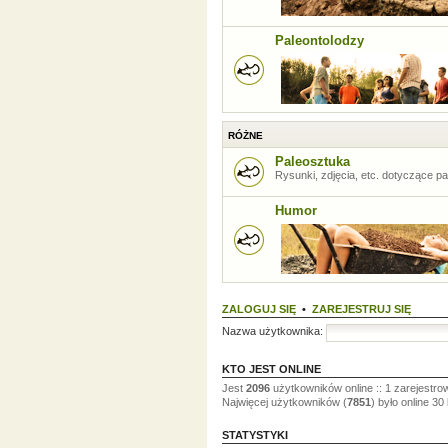
Paleontolodzy
RÓŻNE
Paleosztuka
Rysunki, zdjęcia, etc. dotyczące pal
Humor
ZALOGUJ SIĘ
•
ZAREJESTRUJ SIĘ
Nazwa użytkownika:
KTO JEST ONLINE
Jest
2096
użytkowników online :: 1 zarejestro
Najwięcej użytkowników (
7851
) było online 30
STATYSTYKI