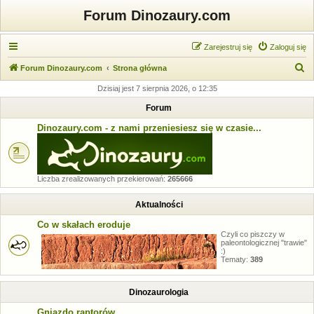
Forum Dinozaury.com
Zarejestruj się
Zaloguj się
S
Forum Dinozaury.com
Strona główna
z
Dzisiaj jest 7 sierpnia 2026, o 12:35
u
Forum
k
Dinozaury.com - z nami przeniesiesz się w czasie...
a
j
Liczba zrealizowanych przekierowań:
265666
Aktualności
Co w skałach eroduje
Czyli co piszczy w
paleontologicznej "trawie"
:)
Tematy:
389
Dinozaurologia
Gniazdo raptorów