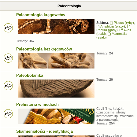
Paleontologia
Paleontologia kręgowców
Subfora:
Pisces (ryby)
,
Amphibia (płazy)
,
Reptilia (gady)
,
Aves
(ptaki)
,
Mammalia
(ssaki)
Tematy:
367
Paleontologia bezkręgowców
Tematy:
24
Paleobotanika
Tematy:
20
Prehistoria w mediach
Czyli filmy, książki,
czasopisma, strony
internetowe itp. związane
z paleontologią
Tematy:
254
Skamieniałości - identyfikacja
Czyli wszystko o