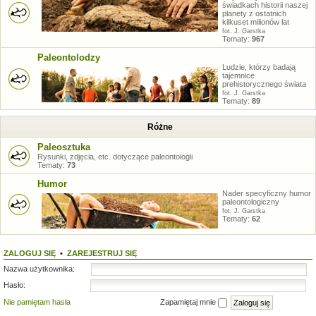
świadkach historii naszej
planety z ostatnich
kilkuset milionów lat
fot. J. Garstka
Tematy:
967
Paleontolodzy
Ludzie, którzy badają
tajemnice
prehistorycznego świata
fot. J. Garstka
Tematy:
89
Różne
Paleosztuka
Rysunki, zdjęcia, etc. dotyczące paleontologii
Tematy:
73
Humor
Nader specyficzny humor
paleontologiczny
fot. J. Garstka
Tematy:
62
ZALOGUJ SIĘ
•
ZAREJESTRUJ SIĘ
Nazwa użytkownika:
Hasło:
Nie pamiętam hasła
Zapamiętaj mnie