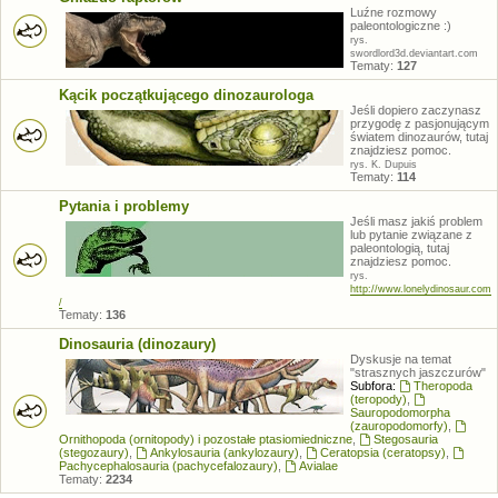
Luźne rozmowy
paleontologiczne :)
rys.
swordlord3d.deviantart.com
Tematy:
127
Kącik początkującego dinozaurologa
Jeśli dopiero zaczynasz
przygodę z pasjonującym
światem dinozaurów, tutaj
znajdziesz pomoc.
rys. K. Dupuis
Tematy:
114
Pytania i problemy
Jeśli masz jakiś problem
lub pytanie związane z
paleontologią, tutaj
znajdziesz pomoc.
rys.
http://www.lonelydinosaur.com
/
Tematy:
136
Dinosauria (dinozaury)
Dyskusje na temat
"strasznych jaszczurów"
Subfora:
Theropoda
(teropody)
,
Sauropodomorpha
(zauropodomorfy)
,
Ornithopoda (ornitopody) i pozostałe ptasiomiedniczne
,
Stegosauria
(stegozaury)
,
Ankylosauria (ankylozaury)
,
Ceratopsia (ceratopsy)
,
Pachycephalosauria (pachycefalozaury)
,
Avialae
Tematy:
2234