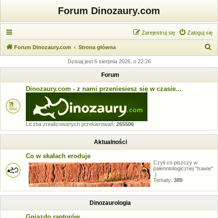
Forum Dinozaury.com
Zarejestruj się
Zaloguj się
S
Forum Dinozaury.com
Strona główna
z
Dzisiaj jest 6 sierpnia 2026, o 22:26
u
Forum
k
Dinozaury.com - z nami przeniesiesz się w czasie...
a
j
Liczba zrealizowanych przekierowań:
265506
Aktualności
Co w skałach eroduje
Czyli co piszczy w
paleontologicznej "trawie"
:)
Tematy:
389
Dinozaurologia
Gniazdo raptorów