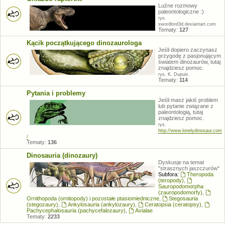
Luźne rozmowy
paleontologiczne :)
rys.
swordlord3d.deviantart.com
Tematy:
127
Kącik początkującego dinozaurologa
Jeśli dopiero zaczynasz
przygodę z pasjonującym
światem dinozaurów, tutaj
znajdziesz pomoc.
rys. K. Dupuis
Tematy:
114
Pytania i problemy
Jeśli masz jakiś problem
lub pytanie związane z
paleontologią, tutaj
znajdziesz pomoc.
rys.
http://www.lonelydinosaur.com
/
Tematy:
136
Dinosauria (dinozaury)
Dyskusje na temat
"strasznych jaszczurów"
Subfora:
Theropoda
(teropody)
,
Sauropodomorpha
(zauropodomorfy)
,
Ornithopoda (ornitopody) i pozostałe ptasiomiedniczne
,
Stegosauria
(stegozaury)
,
Ankylosauria (ankylozaury)
,
Ceratopsia (ceratopsy)
,
Pachycephalosauria (pachycefalozaury)
,
Avialae
Tematy:
2233