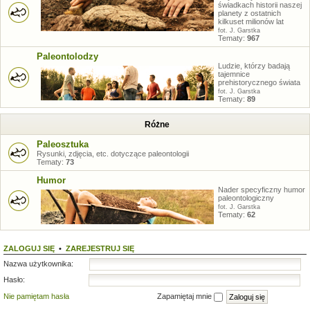
świadkach historii naszej
planety z ostatnich
kilkuset milionów lat
fot. J. Garstka
Tematy:
967
Paleontolodzy
Ludzie, którzy badają
tajemnice
prehistorycznego świata
fot. J. Garstka
Tematy:
89
Różne
Paleosztuka
Rysunki, zdjęcia, etc. dotyczące paleontologii
Tematy:
73
Humor
Nader specyficzny humor
paleontologiczny
fot. J. Garstka
Tematy:
62
ZALOGUJ SIĘ
•
ZAREJESTRUJ SIĘ
Nazwa użytkownika:
Hasło:
Nie pamiętam hasła
Zapamiętaj mnie