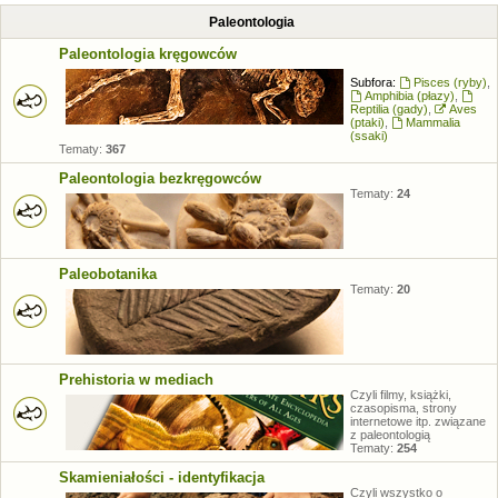
Paleontologia
Paleontologia kręgowców
Subfora:
Pisces (ryby)
,
Amphibia (płazy)
,
Reptilia (gady)
,
Aves
(ptaki)
,
Mammalia
(ssaki)
Tematy:
367
Paleontologia bezkręgowców
Tematy:
24
Paleobotanika
Tematy:
20
Prehistoria w mediach
Czyli filmy, książki,
czasopisma, strony
internetowe itp. związane
z paleontologią
Tematy:
254
Skamieniałości - identyfikacja
Czyli wszystko o