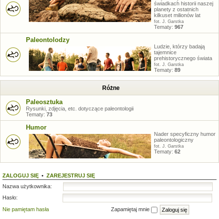
świadkach historii naszej
planety z ostatnich
kilkuset milionów lat
fot. J. Garstka
Tematy:
967
Paleontolodzy
Ludzie, którzy badają
tajemnice
prehistorycznego świata
fot. J. Garstka
Tematy:
89
Różne
Paleosztuka
Rysunki, zdjęcia, etc. dotyczące paleontologii
Tematy:
73
Humor
Nader specyficzny humor
paleontologiczny
fot. J. Garstka
Tematy:
62
ZALOGUJ SIĘ
•
ZAREJESTRUJ SIĘ
Nazwa użytkownika:
Hasło:
Nie pamiętam hasła
Zapamiętaj mnie