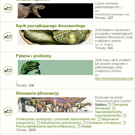
Luźne rozmowy
paleontologiczne :)
rys.
swordlord3d.deviantart.com
Tematy:
127
Kącik początkującego dinozaurologa
Jeśli dopiero zaczynasz
przygodę z pasjonującym
światem dinozaurów, tutaj
znajdziesz pomoc.
rys. K. Dupuis
Tematy:
114
Pytania i problemy
Jeśli masz jakiś problem
lub pytanie związane z
paleontologią, tutaj
znajdziesz pomoc.
rys.
http://www.lonelydinosaur.com
/
Tematy:
136
Dinosauria (dinozaury)
Dyskusje na temat
"strasznych jaszczurów"
Subfora:
Theropoda
(teropody)
,
Sauropodomorpha
(zauropodomorfy)
,
Ornithopoda (ornitopody) i pozostałe ptasiomiedniczne
,
Stegosauria
(stegozaury)
,
Ankylosauria (ankylozaury)
,
Ceratopsia (ceratopsy)
,
Pachycephalosauria (pachycefalozaury)
,
Avialae
Tematy:
2233