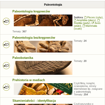
Paleontologia
Paleontologia kręgowców
Subfora:
Pisces (ryby)
,
Amphibia (płazy)
,
Reptilia (gady)
,
Aves
(ptaki)
,
Mammalia
(ssaki)
Tematy:
367
Paleontologia bezkręgowców
Tematy:
24
Paleobotanika
Tematy:
20
Prehistoria w mediach
Czyli filmy, książki,
czasopisma, strony
internetowe itp. związane
z paleontologią
Tematy:
254
Skamieniałości - identyfikacja
Czyli wszystko o