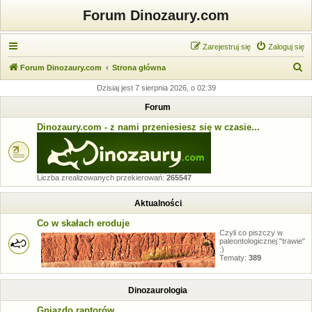
Forum Dinozaury.com
Zarejestruj się
Zaloguj się
S
Forum Dinozaury.com
Strona główna
z
Dzisiaj jest 7 sierpnia 2026, o 02:39
u
Forum
k
Dinozaury.com - z nami przeniesiesz się w czasie...
a
j
Liczba zrealizowanych przekierowań:
265547
Aktualności
Co w skałach eroduje
Czyli co piszczy w
paleontologicznej "trawie"
:)
Tematy:
389
Dinozaurologia
Gniazdo raptorów