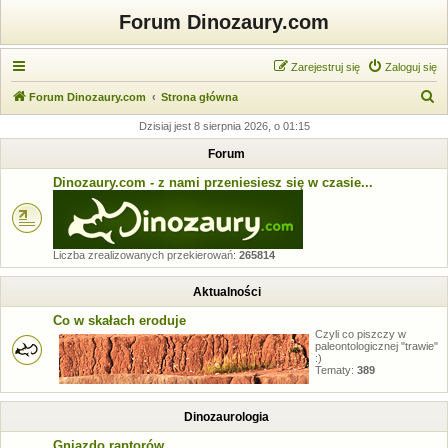
Forum Dinozaury.com
Zarejestruj się
Zaloguj się
S
Forum Dinozaury.com
Strona główna
z
Dzisiaj jest 8 sierpnia 2026, o 01:15
u
Forum
k
Dinozaury.com - z nami przeniesiesz się w czasie...
a
j
Liczba zrealizowanych przekierowań:
265814
Aktualności
Co w skałach eroduje
Czyli co piszczy w
paleontologicznej "trawie"
:)
Tematy:
389
Dinozaurologia
Gniazdo raptorów