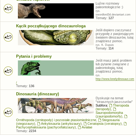
Luźne rozmowy
paleontologiczne :)
rys.
swordlord3d.deviantart.com
Tematy:
127
Kącik początkującego dinozaurologa
Jeśli dopiero zaczynasz
przygodę z pasjonującym
światem dinozaurów, tutaj
znajdziesz pomoc.
rys. K. Dupuis
Tematy:
114
Pytania i problemy
Jeśli masz jakiś problem
lub pytanie związane z
paleontologią, tutaj
znajdziesz pomoc.
rys.
http://www.lonelydinosaur.com
/
Tematy:
136
Dinosauria (dinozaury)
Dyskusje na temat
"strasznych jaszczurów"
Subfora:
Theropoda
(teropody)
,
Sauropodomorpha
(zauropodomorfy)
,
Ornithopoda (ornitopody) i pozostałe ptasiomiedniczne
,
Stegosauria
(stegozaury)
,
Ankylosauria (ankylozaury)
,
Ceratopsia (ceratopsy)
,
Pachycephalosauria (pachycefalozaury)
,
Avialae
Tematy:
2234