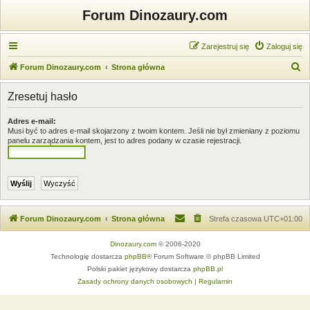
Forum Dinozaury.com
Zarejestruj się
Zaloguj się
S
Forum Dinozaury.com
Strona główna
z
Zresetuj hasło
u
k
Adres e-mail:
Musi być to adres e-mail skojarzony z twoim kontem. Jeśli nie był zmieniany z poziomu
a
panelu zarządzania kontem, jest to adres podany w czasie rejestracji.
j
Forum Dinozaury.com
Strona główna
Strefa czasowa
UTC+01:00
Dinozaury.com
© 2006-2020
Technologię dostarcza
phpBB
® Forum Software © phpBB Limited
Polski pakiet językowy dostarcza
phpBB.pl
Zasady ochrony danych osobowych
|
Regulamin