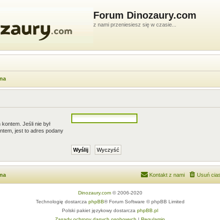
Forum Dinozaury.com
z nami przeniesiesz się w czasie...
wna
kontem. Jeśli nie był
ntem, jest to adres podany
wna
Kontakt z nami
Usuń cias
Dinozaury.com
© 2006-2020
Technologię dostarcza
phpBB
® Forum Software © phpBB Limited
Polski pakiet językowy dostarcza
phpBB.pl
Zasady ochrony danych osobowych
|
Regulamin