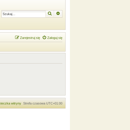
Szukaj
Wyszukiwanie zaawansowane
Zarejestruj się
Zaloguj się
teczka witryny
Strefa czasowa
UTC+01:00