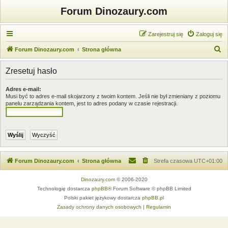
Forum Dinozaury.com
Zarejestruj się
Zaloguj się
S
Forum Dinozaury.com
Strona główna
z
Zresetuj hasło
u
k
Adres e-mail:
Musi być to adres e-mail skojarzony z twoim kontem. Jeśli nie był zmieniany z poziomu
a
panelu zarządzania kontem, jest to adres podany w czasie rejestracji.
j
Forum Dinozaury.com
Strona główna
Strefa czasowa
UTC+01:00
Dinozaury.com
© 2006-2020
Technologię dostarcza
phpBB
® Forum Software © phpBB Limited
Polski pakiet językowy dostarcza
phpBB.pl
Zasady ochrony danych osobowych
|
Regulamin