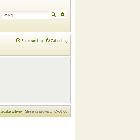
Szukaj
Wyszukiwanie zaawansowane
Zarejestruj się
Zaloguj się
teczka witryny
Strefa czasowa
UTC+01:00