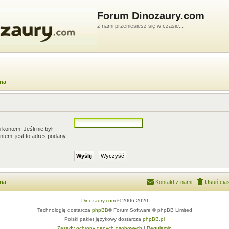
Forum Dinozaury.com
z nami przeniesiesz się w czasie...
wna
kontem. Jeśli nie był
ntem, jest to adres podany
wna
Kontakt z nami
Usuń cias
Dinozaury.com
© 2006-2020
Technologię dostarcza
phpBB
® Forum Software © phpBB Limited
Polski pakiet językowy dostarcza
phpBB.pl
Zasady ochrony danych osobowych
|
Regulamin