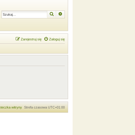
Szukaj
Wyszukiwanie zaawansowane
Zarejestruj się
Zaloguj się
teczka witryny
Strefa czasowa
UTC+01:00