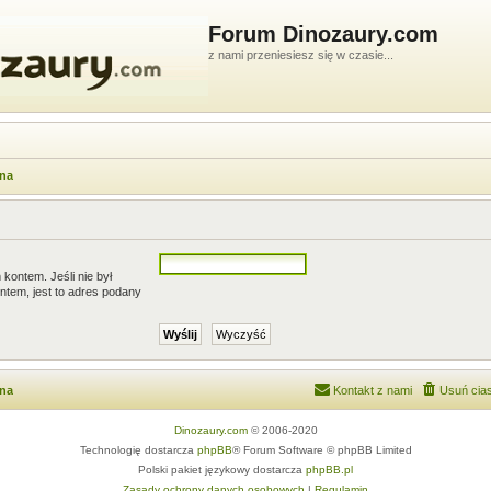
Forum Dinozaury.com
z nami przeniesiesz się w czasie...
wna
kontem. Jeśli nie był
ntem, jest to adres podany
wna
Kontakt z nami
Usuń cias
Dinozaury.com
© 2006-2020
Technologię dostarcza
phpBB
® Forum Software © phpBB Limited
Polski pakiet językowy dostarcza
phpBB.pl
Zasady ochrony danych osobowych
|
Regulamin