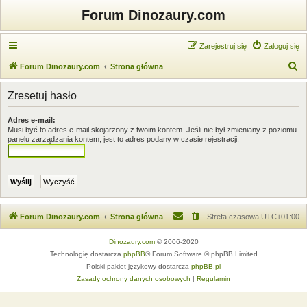
Forum Dinozaury.com
Zarejestruj się
Zaloguj się
S
Forum Dinozaury.com
Strona główna
z
Zresetuj hasło
u
k
Adres e-mail:
Musi być to adres e-mail skojarzony z twoim kontem. Jeśli nie był zmieniany z poziomu
a
panelu zarządzania kontem, jest to adres podany w czasie rejestracji.
j
Forum Dinozaury.com
Strona główna
Strefa czasowa
UTC+01:00
Dinozaury.com
© 2006-2020
Technologię dostarcza
phpBB
® Forum Software © phpBB Limited
Polski pakiet językowy dostarcza
phpBB.pl
Zasady ochrony danych osobowych
|
Regulamin