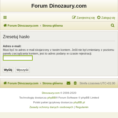
Forum Dinozaury.com
Zarejestruj się
Zaloguj się
S
Forum Dinozaury.com
Strona główna
z
Zresetuj hasło
u
k
Adres e-mail:
Musi być to adres e-mail skojarzony z twoim kontem. Jeśli nie był zmieniany z poziomu
a
panelu zarządzania kontem, jest to adres podany w czasie rejestracji.
j
Forum Dinozaury.com
Strona główna
Strefa czasowa
UTC+01:00
Dinozaury.com
© 2006-2020
Technologię dostarcza
phpBB
® Forum Software © phpBB Limited
Polski pakiet językowy dostarcza
phpBB.pl
Zasady ochrony danych osobowych
|
Regulamin