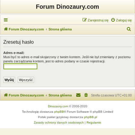
Forum Dinozaury.com
Zarejestruj się
Zaloguj się
S
Forum Dinozaury.com
Strona główna
z
Zresetuj hasło
u
k
Adres e-mail:
Musi być to adres e-mail skojarzony z twoim kontem. Jeśli nie był zmieniany z poziomu
a
panelu zarządzania kontem, jest to adres podany w czasie rejestracji.
j
Forum Dinozaury.com
Strona główna
Strefa czasowa
UTC+01:00
Dinozaury.com
© 2006-2020
Technologię dostarcza
phpBB
® Forum Software © phpBB Limited
Polski pakiet językowy dostarcza
phpBB.pl
Zasady ochrony danych osobowych
|
Regulamin